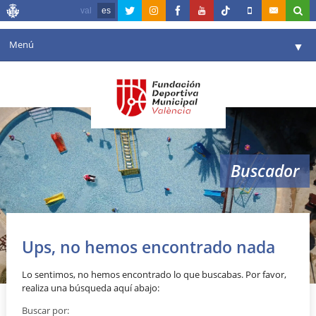
val
es
Menú
▼
Fundación
▼
Agenda
Instalaciones
▼
Buscador
Comunicación
▼
Valencia en deporte
▼
Portal de Transparencia
Ups, no hemos encontrado nada
Reservas
▼
Lo sentimos, no hemos encontrado lo que buscabas. Por favor,
realiza una búsqueda aquí abajo:
Buscar por: