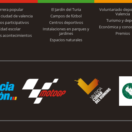
rrera popular
El Jardín del Turia
Voluntariado depo
Valencia
 ciudad de valencia
Campos de fútbol
Turismo y dep
Trinidad Alfonso
os participativos
Centros deportivos
Económica y cono
Edad escolar
Instalaciones en parques y
jardines
Premios
s acontecimientos
Espacios naturales