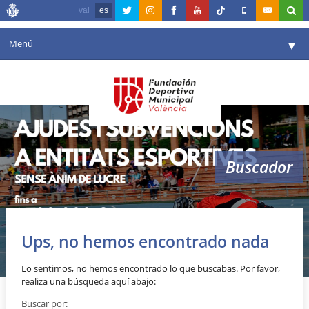
val
es
Menú
▼
Fundación
▼
Agenda
Instalaciones
▼
Buscador
Comunicación
▼
Valencia en deporte
▼
Portal de Transparencia
Ups, no hemos encontrado nada
Reservas
▼
Lo sentimos, no hemos encontrado lo que buscabas. Por favor,
realiza una búsqueda aquí abajo:
Buscar por: