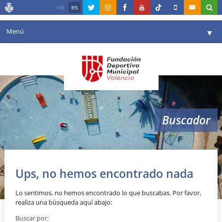
val
es
Menú
▼
Fundación
▼
Agenda
Instalaciones
▼
Buscador
Comunicación
▼
Valencia en deporte
▼
Portal de Transparencia
Ups, no hemos encontrado nada
Reservas
▼
Lo sentimos, no hemos encontrado lo que buscabas. Por favor,
realiza una búsqueda aquí abajo:
Buscar por: