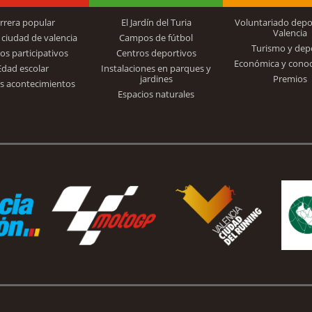
rrera popular
El Jardín del Turia
Voluntariado depo
Valencia
 ciudad de valencia
Campos de fútbol
Turismo y dep
Trinidad Alfonso
os participativos
Centros deportivos
Económica y cono
Edad escolar
Instalaciones en parques y
jardines
Premios
s acontecimientos
Espacios naturales