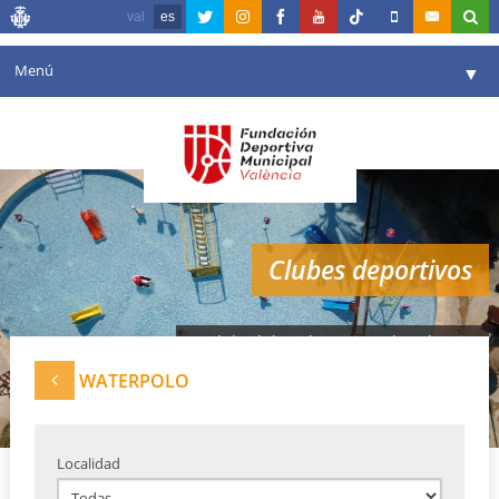
val
es
Menú
▼
Fundación
▼
Agenda
Instalaciones
▼
Clubes deportivos
Comunicación
▼
Valencia en deporte
▼
Red de clubes deportivos de Valencia
Portal de Transparencia
WATERPOLO
Reservas
▼
Localidad