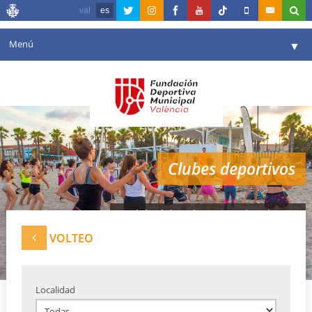
val
es
Menú
▼
Fundación
▼
Agenda
Instalaciones
▼
Clubes deportivos
Comunicación
▼
Valencia en deporte
▼
Red de clubes deportivos de Valencia
Portal de Transparencia
VOLTEO
Reservas
▼
Localidad