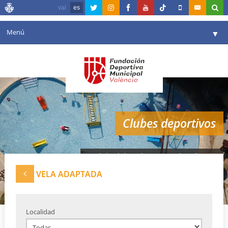
val
es
Menú
▼
Fundación
▼
Agenda
Instalaciones
▼
Clubes deportivos
Comunicación
▼
Valencia en deporte
▼
Red de clubes deportivos de Valencia
Portal de Transparencia
VELA ADAPTADA
Reservas
▼
Localidad