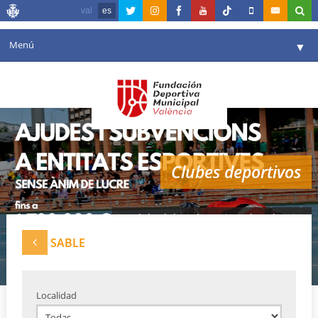
val
es
Menú
▼
Fundación
▼
Agenda
Instalaciones
▼
Clubes deportivos
Comunicación
▼
Valencia en deporte
▼
Red de clubes deportivos de Valencia
Portal de Transparencia
SABLE
Reservas
▼
Localidad