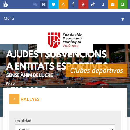
val
es
Menú
▼
Fundación
▼
Agenda
Instalaciones
▼
Clubes deportivos
Comunicación
▼
Valencia en deporte
▼
Red de clubes deportivos de Valencia
Portal de Transparencia
RALLYES
Reservas
▼
Localidad