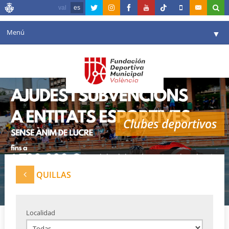
val
es
Menú
▼
Fundación
▼
Agenda
Instalaciones
▼
Clubes deportivos
Comunicación
▼
Valencia en deporte
▼
Red de clubes deportivos de Valencia
Portal de Transparencia
QUILLAS
Reservas
▼
Localidad