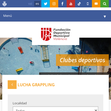
val
es
Menú
▼
Fundación
▼
Agenda
Instalaciones
▼
Clubes deportivos
Comunicación
▼
Valencia en deporte
▼
Red de clubes deportivos de Valencia
Portal de Transparencia
LUCHA GRAPPLING
Reservas
▼
Localidad