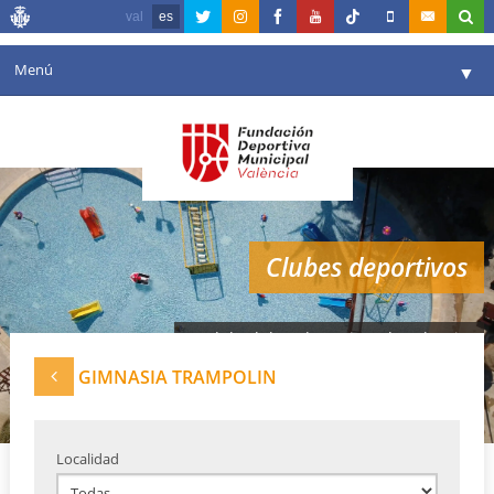
val
es
Menú
▼
Fundación
▼
Agenda
Instalaciones
▼
Clubes deportivos
Comunicación
▼
Valencia en deporte
▼
Red de clubes deportivos de Valencia
Portal de Transparencia
GIMNASIA TRAMPOLIN
Reservas
▼
Localidad