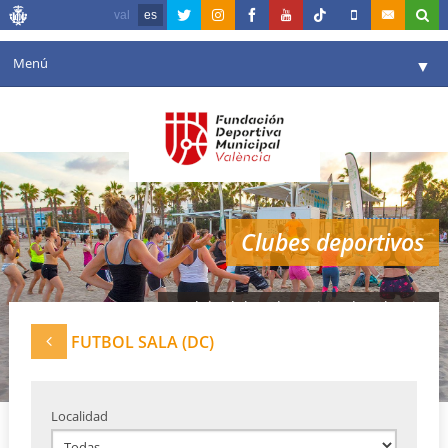
val
es
Menú
▼
Fundación
▼
Agenda
Instalaciones
▼
Clubes deportivos
Comunicación
▼
Valencia en deporte
▼
Red de clubes deportivos de Valencia
Portal de Transparencia
FUTBOL SALA (DC)
Reservas
▼
Localidad