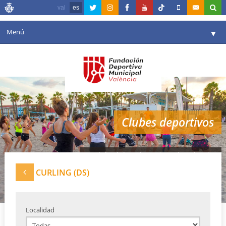
val
es
Menú
▼
Fundación
▼
Agenda
Instalaciones
▼
Clubes deportivos
Comunicación
▼
Valencia en deporte
▼
Red de clubes deportivos de Valencia
Portal de Transparencia
CURLING (DS)
Reservas
▼
Localidad