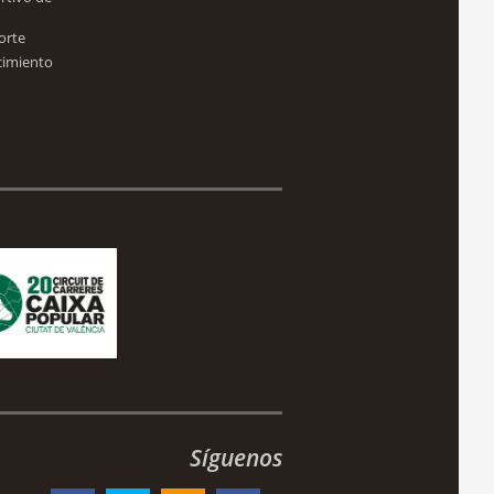
orte
cimiento
Síguenos