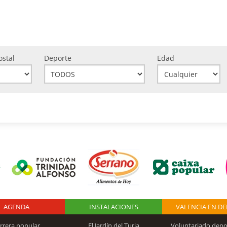
ostal
Deporte
Edad
AGENDA
Logo Fundación
INSTALACIONES
VALENCIA EN D
rrera popular
El Jardín del Turia
Voluntariado depo