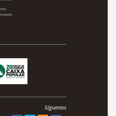
orte
cimiento
Síguenos