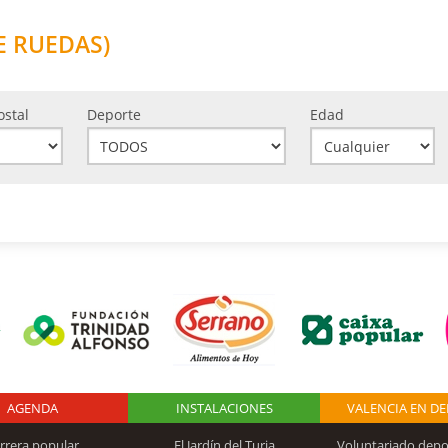
E RUEDAS)
ostal
Deporte
Edad
AGENDA
Logo Fundación
INSTALACIONES
VALENCIA EN D
rrera popular
El Jardín del Turia
Voluntariado depo