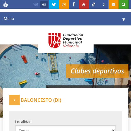
val
es
Menú
▼
Fundación
▼
Agenda
Instalaciones
▼
Clubes deportivos
Comunicación
▼
Valencia en deporte
▼
Red de clubes deportivos de Valencia
Portal de Transparencia
BALONCESTO (DI)
Reservas
▼
Localidad