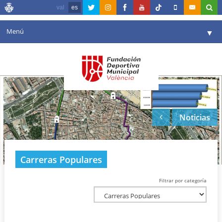
val
es
Menú
▼
Fundación
▼
Agenda
Instalaciones
▼
Noticias
Comunicación
▼
Valencia en deporte
▼
Carreras Populares
Portal de Transparencia
Filtrar por categoría
Reservas
▼