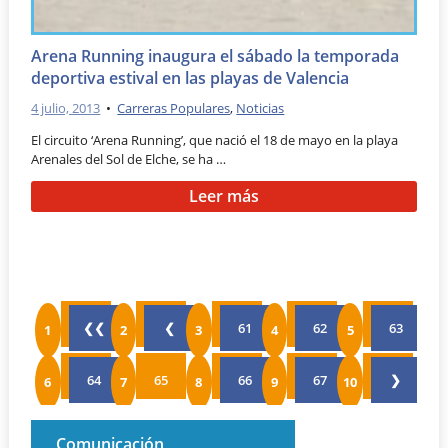
Arena Running inaugura el sábado la temporada
deportiva estival en las playas de Valencia
4 julio, 2013
•
Carreras Populares
,
Noticias
El circuito ‘Arena Running’, que nació el 18 de mayo en la playa
Arenales del Sol de Elche, se ha …
Leer más
❮❮
❮
61
62
63
64
65
66
67
❯
Comunicación