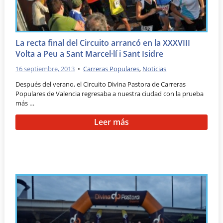
La recta final del Circuito arrancó en la XXXVIII
Volta a Peu a Sant Marcel·lí i Sant Isidre
16 septiembre, 2013
•
Carreras Populares
,
Noticias
Después del verano, el Circuito Divina Pastora de Carreras
Populares de Valencia regresaba a nuestra ciudad con la prueba
más …
Leer más