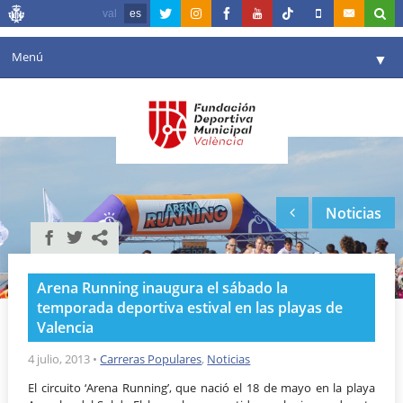
val
es
Menú
▼
Fundación
▼
Agenda
Instalaciones
▼
Noticias
Comunicación
▼
Valencia en deporte
▼
Arena Running inaugura el sábado la
Portal de Transparencia
temporada deportiva estival en las playas de
Valencia
Reservas
▼
4 julio, 2013
•
Carreras Populares
,
Noticias
El circuito ‘Arena Running’, que nació el 18 de mayo en la playa