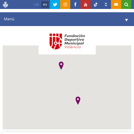
val
es
Menú
▼
Fundación
▼
Agenda
Instalaciones
▼
Comunicación
▼
Valencia en deporte
▼
Portal de Transparencia
Reservas
▼