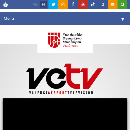
val
es
Menú
▼
Fundación
▼
Agenda
Instalaciones
▼
Comunicación
▼
Valencia en deporte
▼
Portal de Transparencia
Reservas
▼