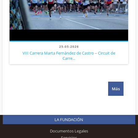
25-05-2026
VIII Carrera Marta Fernández de Castro – Circuit de
Carre...
Más
LA FUNDACIÓN
Documentos Legales
Servicios