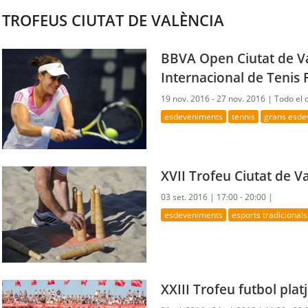
TROFEUS CIUTAT DE VALÈNCIA
BBVA Open Ciutat de Va
Internacional de Tenis
19 nov. 2016 - 27 nov. 2016 |
Todo el 
esdeveniments
tennis
grans esde
XVII Trofeu Ciutat de Va
03 set. 2016 |
17:00 - 20:00 |
esdeveniments
esports tradicionals
XXIII Trofeu futbol plat