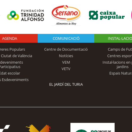
AGENDA
Logo Fundación
COMUNICACIÓ
INSTAL·LACI
reres Populars
Centre de Documentació
Camps de Fut
 Ciutat de València
Notícies
Centres espor
Trinidad Alfonso
sdeveniments
VEM
Instal·lacions en 
Participatius
jardins
VETV
Edat escolar
Espais Natur
s Esdeveniments
EL JARDÍ DEL TURIA