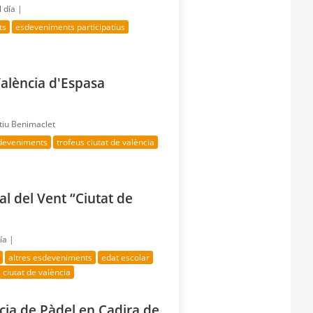
 día |
ts
esdeveniments participatius
València d'Espasa
tiu Benimaclet
sdeveniments
trofeus ciutat de valència
al del Vent “Ciutat de
ía |
altres esdeveniments
edat escolar
 ciutat de valència
cia de Pàdel en Cadira de