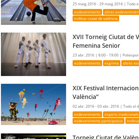
25 maig 2016 - 29 maig 2016 |
Todo el
esdeveniments
altres esdevenimen
trofeus ciutat de valència
XVII Torneig Ciutat de 
Femenina Senior
23 abr. 2016 |
8:00 - 19:00 |
Poliespor
esdeveniments
esgrima
altres e
XIX Festival Internacion
València”
02 abr. 2016 - 03 abr. 2016 |
Todo el d
esdeveniments
esports tradicionals
esdeveniments participatius
trofeus
Torneig Ciutat de Valèn