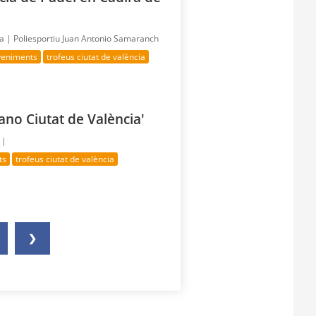
ía |
Poliesportiu Juan Antonio Samaranch
veniments
trofeus ciutat de valència
no Ciutat de València'
 |
ts
trofeus ciutat de valència
❯