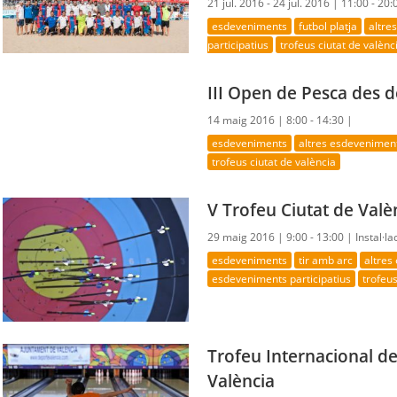
21 jul. 2016 - 24 jul. 2016 |
11:00 - 20:
esdeveniments
futbol platja
altre
participatius
trofeus ciutat de valènc
III Open de Pesca des d
14 maig 2016 |
8:00 - 14:30 |
esdeveniments
altres esdevenimen
trofeus ciutat de valència
V Trofeu Ciutat de Valè
29 maig 2016 |
9:00 - 13:00 |
Instal·la
esdeveniments
tir amb arc
altres
esdeveniments participatius
trofeus
Trofeu Internacional d
València