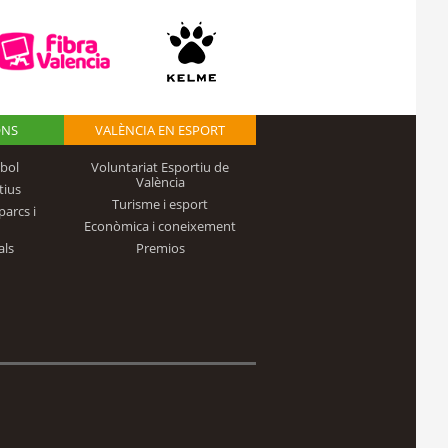
ONS
VALÈNCIA EN ESPORT
bol
Voluntariat Esportiu de
València
tius
Turisme i esport
parcs i
Econòmica i coneixement
als
Premios