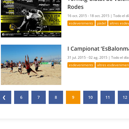
Rodes
16 oct. 2015 - 18 oct. 2015 |
Todo el d
esdeveniments
pàdel
altres esde
I Campionat ‘EsBalonma
31 jul. 2015 - 02 ag. 2015 |
Todo el día
esdeveniments
altres esdevenimen
❮
6
7
8
9
10
11
12