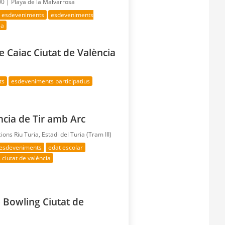
00 |
Playa de la Malvarrosa
s esdeveniments
esdeveniments
ia
e Caiac Ciutat de València
ts
esdeveniments participatius
ncia de Tir amb Arc
cions Riu Turia, Estadi del Turia (Tram III)
 esdeveniments
edat escolar
 ciutat de valència
e Bowling Ciutat de