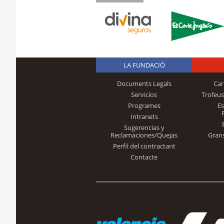
LA FUNDACIÓ
Documents Legals
Car
Servicios
Trofeus
Programes
E
Intranets
Sugerencias y
Reclamaciones/Quejas
Gran
Perfil del contractant
Contacte