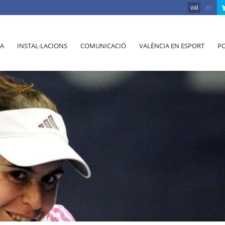
val
es
A
INSTAL·LACIONS
COMUNICACIÓ
VALÈNCIA EN ESPORT
PO