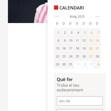
CALENDARI
<<
Maig 2023
>>
D
D
D
D
D
D
D
1
2
3
4
5
6
7
5
6
7
8
9
10
11
12
13
14
13
14
15
16
17
18
19
20
21
20
21
22
23
24
25
26
27
28
27
29
30
31
1
2
3
4
4
Què fer
Troba el teu
esdeveniment