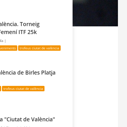
lència. Torneig
 Femení ITF 25k
día |
veniments
trofeus ciutat de valència
lència de Birles Platja
trofeus ciutat de valència
ja "Ciutat de València"