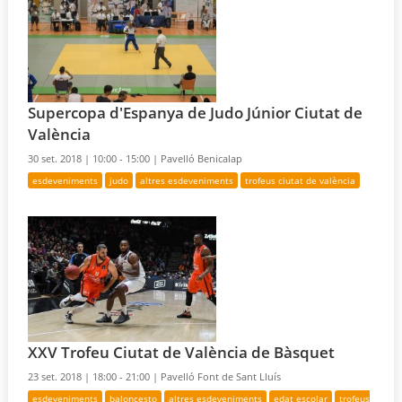
Supercopa d'Espanya de Judo Júnior Ciutat de
València
30 set. 2018 |
10:00 - 15:00 |
Pavelló Benicalap
esdeveniments
judo
altres esdeveniments
trofeus ciutat de valència
XXV Trofeu Ciutat de València de Bàsquet
23 set. 2018 |
18:00 - 21:00 |
Pavelló Font de Sant Lluís
esdeveniments
baloncesto
altres esdeveniments
edat escolar
trofeus