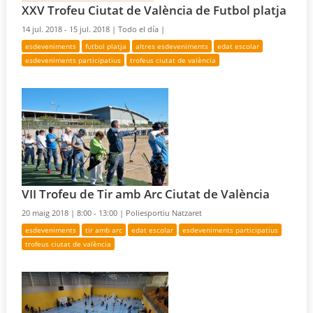
XXV Trofeu Ciutat de València de Futbol platja
14 jul. 2018 - 15 jul. 2018 |
Todo el día |
esdeveniments
futbol platja
altres esdeveniments
edat escolar
esdeveniments participatius
trofeus ciutat de valència
VII Trofeu de Tir amb Arc Ciutat de València
20 maig 2018 |
8:00 - 13:00 |
Poliesportiu Natzaret
esdeveniments
tir amb arc
edat escolar
esdeveniments participatius
trofeus ciutat de valència