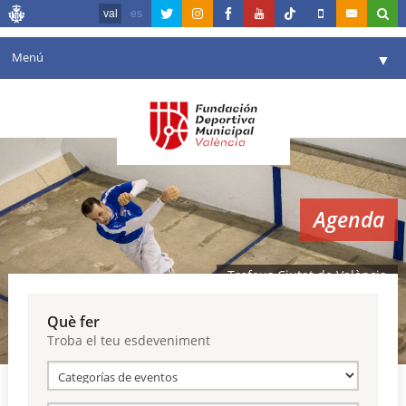
val
es
Menú
▼
La fundació
▼
Agenda
Instal·lacions
▼
Agenda
Comunicació
▼
València en esport
▼
Trofeus Ciutat de València
Portal de Transparència
Què fer
Troba el teu esdeveniment
Reserves
▼