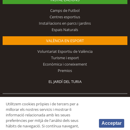
Camps de Futbol
Centres esportius
Instal·lacions en parcs i jardins
Espais Naturals
VALÈNCIA EN ESPORT
Voluntariat Esportiu de València
Turisme i esport
Econòmica i coneixement
Premios
EL JARDÍ DEL TURIA
Segueix-nos
Utilitzem cookies pròpies i de tercers per a
millorar els nostres servicis i mostrar-li
informació relacionada amb les seues
preferències per mitjà de l'anàlisi dels seus
Acceptar
hàbits de navegació. Si contínua navegant,