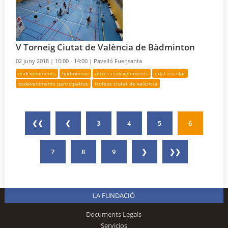
V Torneig Ciutat de València de Bàdminton
02 juny 2018 |
10:00 - 14:00 |
Pavelló Fuensanta
esdeveniments
badminton
altres esdeveniments
edat escolar
esdeveniments participatius
trofeus ciutat de valència
❮❮
❮
3
4
5
6
7
8
9
❯
❯❯
LA FUNDACIÓ
Documents Legals
Servicios