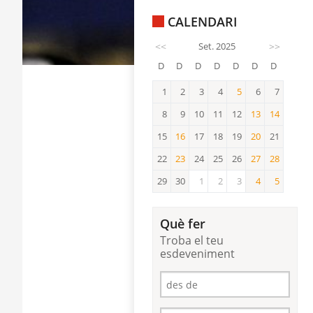
CALENDARI
<<
Set. 2025
>>
D
D
D
D
D
D
D
1
2
3
4
5
6
7
5
8
9
10
11
12
13
14
13
14
15
16
17
18
19
20
21
16
20
22
23
24
25
26
27
28
23
27
28
29
30
1
2
3
4
5
4
5
Què fer
Troba el teu
esdeveniment