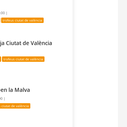
9:00 |
trofeus ciutat de valència
tja Ciutat de València
trofeus ciutat de valència
pen la Malva
00 |
s ciutat de valència