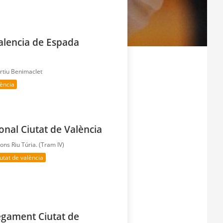
alencia de Espada
rtiu Benimaclet
lència
ional Ciutat de València
cions Riu Túria. (Tram IV)
iutat de valència
segament Ciutat de