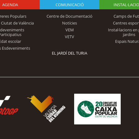
AGENDA
Logo Fundación
COMUNICACIÓ
INSTAL·LACI
reres Populars
Centre de Documentació
Camps de Fut
 Ciutat de València
Notícies
Centres espor
Trinidad Alfonso
sdeveniments
VEM
Instal·lacions en 
Participatius
jardins
VETV
Edat escolar
Espais Natur
s Esdeveniments
EL JARDÍ DEL TURIA