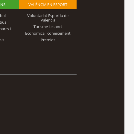
ONS
VALÈNCIA EN ESPORT
bol
Voluntariat Esportiu de
València
tius
Turisme i esport
parcs i
Econòmica i coneixement
als
Premios