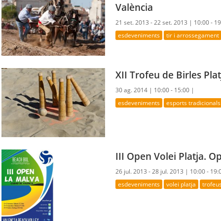
València
21 set. 2013 - 22 set. 2013 |
10:00 - 1
esdeveniments
tir i arrossegament
XII Trofeu de Birles Pla
30 ag. 2014 |
10:00 - 15:00 |
esdeveniments
esports tradicionals
III Open Volei Platja. O
26 jul. 2013 - 28 jul. 2013 |
10:00 - 19:
esdeveniments
volei platja
trofeu