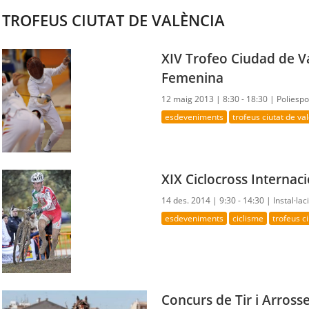
TROFEUS CIUTAT DE VALÈNCIA
XIV Trofeo Ciudad de V
Femenina
12 maig 2013 |
8:30 - 18:30 |
Poliespo
esdeveniments
trofeus ciutat de va
XIX Ciclocross Internac
14 des. 2014 |
9:30 - 14:30 |
Instal·la
esdeveniments
ciclisme
trofeus c
Concurs de Tir i Arros