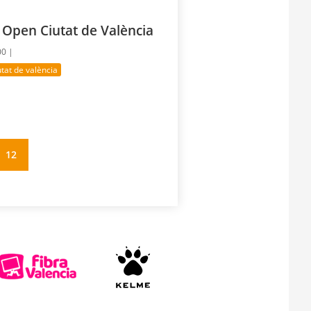
. Open Ciutat de València
00 |
utat de valència
12