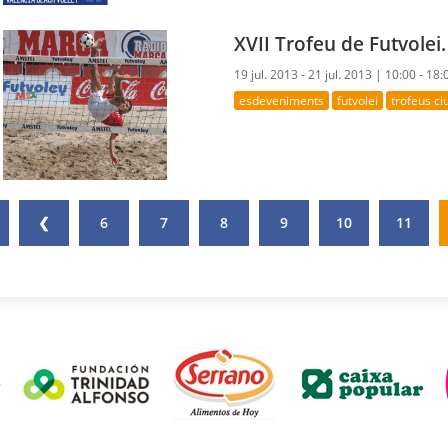
XVII Trofeu de Futvolei
19 jul. 2013 - 21 jul. 2013 |
10:00 - 18:
esdeveniments
futvolei
trofeus ci
❮
6
7
8
9
10
11