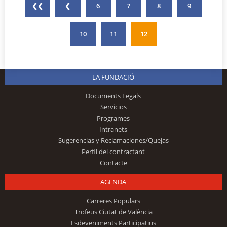
❮❮
❮
6
7
8
9
10
11
12
LA FUNDACIÓ
Documents Legals
Servicios
Programes
Intranets
Sugerencias y Reclamaciones/Quejas
Perfil del contractant
Contacte
AGENDA
Carreres Populars
Trofeus Ciutat de València
Esdeveniments Participatius