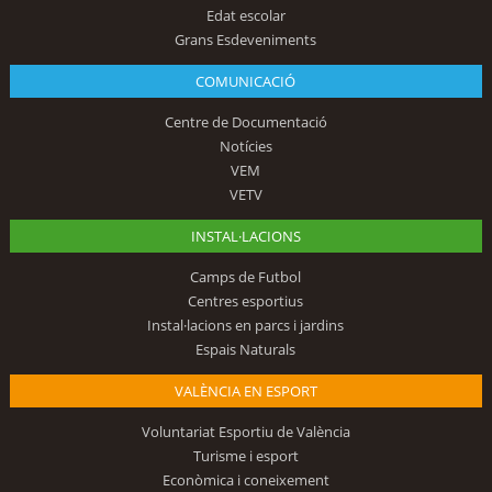
Edat escolar
Grans Esdeveniments
COMUNICACIÓ
Centre de Documentació
Notícies
VEM
VETV
INSTAL·LACIONS
Camps de Futbol
Centres esportius
Instal·lacions en parcs i jardins
Espais Naturals
VALÈNCIA EN ESPORT
Voluntariat Esportiu de València
Turisme i esport
Econòmica i coneixement