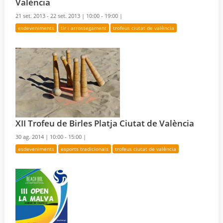
València
21 set. 2013 - 22 set. 2013 |
10:00 - 19:00 |
esdeveniments
tir i arrossegament
trofeus ciutat de valència
XII Trofeu de Birles Platja Ciutat de València
30 ag. 2014 |
10:00 - 15:00 |
esdeveniments
esports tradicionals
trofeus ciutat de valència