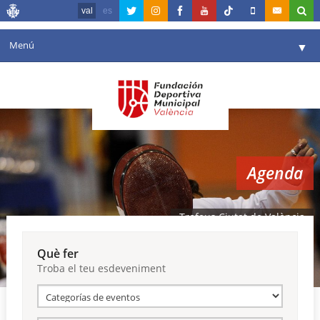
val
es
Menú
▼
La fundació
▼
Agenda
Instal·lacions
▼
Agenda
Comunicació
▼
València en esport
▼
Trofeus Ciutat de València
Portal de Transparència
Què fer
Troba el teu esdeveniment
Reserves
▼