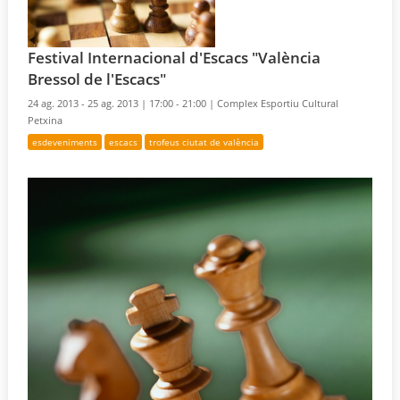
Festival Internacional d'Escacs "València
Bressol de l'Escacs"
24 ag. 2013 - 25 ag. 2013 |
17:00 - 21:00 |
Complex Esportiu Cultural
Petxina
esdeveniments
escacs
trofeus ciutat de valència