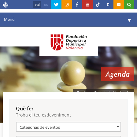
val
es
Menú
▼
La fundació
▼
Agenda
Instal·lacions
▼
Agenda
Comunicació
▼
València en esport
▼
Trofeus Ciutat de València
Portal de Transparència
Què fer
Troba el teu esdeveniment
Reserves
▼