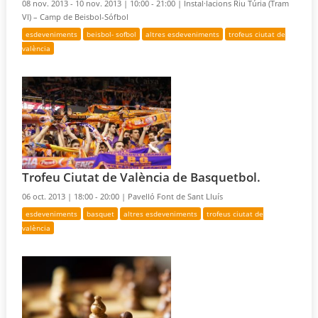
08 nov. 2013 - 10 nov. 2013 |
10:00 - 21:00 |
Instal·lacions Riu Túria (Tram
VI) – Camp de Beisbol-Sófbol
esdeveniments
beisbol- sofbol
altres esdeveniments
trofeus ciutat de
valència
Trofeu Ciutat de València de Basquetbol.
06 oct. 2013 |
18:00 - 20:00 |
Pavelló Font de Sant Lluís
esdeveniments
basquet
altres esdeveniments
trofeus ciutat de
valència