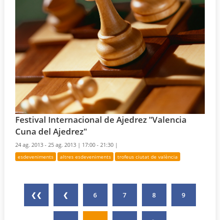
Festival Internacional de Ajedrez "Valencia
Cuna del Ajedrez"
24 ag. 2013 - 25 ag. 2013 |
17:00 - 21:30 |
esdeveniments
altres esdeveniments
trofeus ciutat de valència
❮❮
❮
6
7
8
9