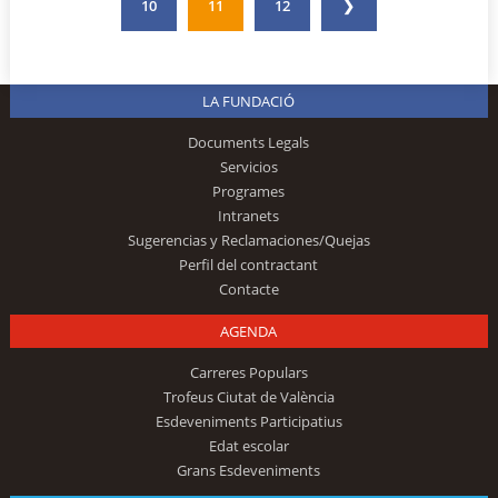
10
11
12
❯
LA FUNDACIÓ
Documents Legals
Servicios
Programes
Intranets
Sugerencias y Reclamaciones/Quejas
Perfil del contractant
Contacte
AGENDA
Carreres Populars
Trofeus Ciutat de València
Esdeveniments Participatius
Edat escolar
Grans Esdeveniments