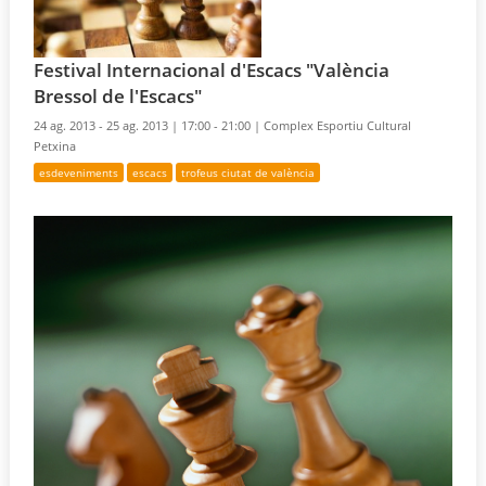
Festival Internacional d'Escacs "València
Bressol de l'Escacs"
24 ag. 2013 - 25 ag. 2013 |
17:00 - 21:00 |
Complex Esportiu Cultural
Petxina
esdeveniments
escacs
trofeus ciutat de valència