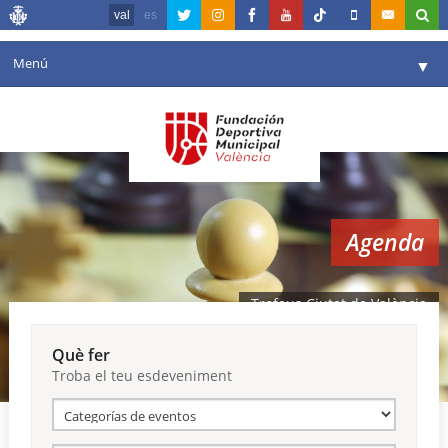
val
es
Menú
▼
La fundació
▼
Agenda
Instal·lacions
▼
Agenda
Comunicació
▼
València en esport
▼
Trofeus Ciutat de València
Portal de Transparència
Què fer
Troba el teu esdeveniment
Reserves
▼