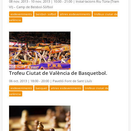
08 nov. 2013 - 10 nov. 2013 |
10:00 - 21:00 |
Instal·lacions Riu Túria (Tram
VI) – Camp de Beisbol-Sófbol
esdeveniments
beisbol- sofbol
altres esdeveniments
trofeus ciutat de
valència
Trofeu Ciutat de València de Basquetbol.
06 oct. 2013 |
18:00 - 20:00 |
Pavelló Font de Sant Lluís
esdeveniments
basquet
altres esdeveniments
trofeus ciutat de
valència