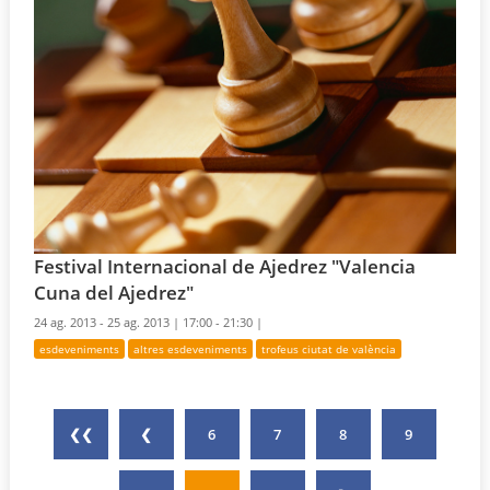
Festival Internacional de Ajedrez "Valencia
Cuna del Ajedrez"
24 ag. 2013 - 25 ag. 2013 |
17:00 - 21:30 |
esdeveniments
altres esdeveniments
trofeus ciutat de valència
❮❮
❮
6
7
8
9