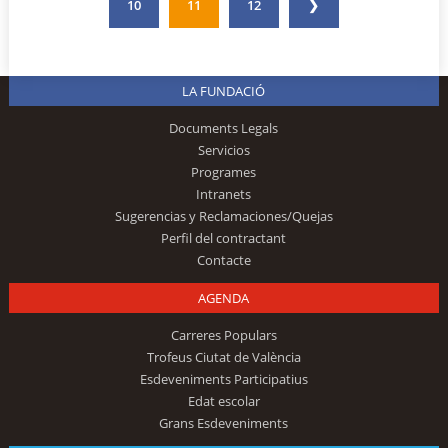
10
11
12
❯
LA FUNDACIÓ
Documents Legals
Servicios
Programes
Intranets
Sugerencias y Reclamaciones/Quejas
Perfil del contractant
Contacte
AGENDA
Carreres Populars
Trofeus Ciutat de València
Esdeveniments Participatius
Edat escolar
Grans Esdeveniments