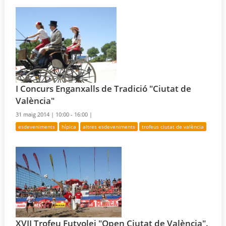
I Concurs Enganxalls de Tradició "Ciutat de
València"
31 maig 2014 |
10:00 - 16:00 |
esdeveniments
hípica
altres esdeveniments
trofeus ciutat de valència
XVII Trofeu Futvolei "Open Ciutat de València".