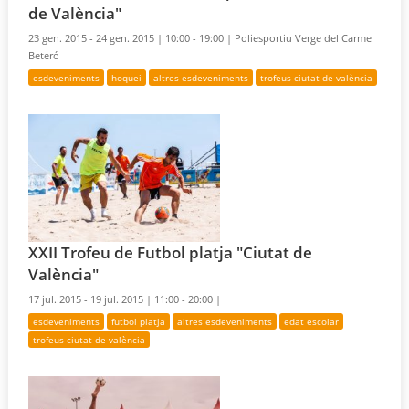
de València"
23 gen. 2015 - 24 gen. 2015 |
10:00 - 19:00 |
Poliesportiu Verge del Carme
Beteró
esdeveniments
hoquei
altres esdeveniments
trofeus ciutat de valència
XXII Trofeu de Futbol platja "Ciutat de
València"
17 jul. 2015 - 19 jul. 2015 |
11:00 - 20:00 |
esdeveniments
futbol platja
altres esdeveniments
edat escolar
trofeus ciutat de valència