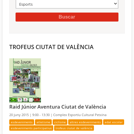
TROFEUS CIUTAT DE VALÈNCIA
Raid Júnior Aventura Ciutat de València
20 juny 2015 |
9:00 - 13:30 |
Complex Esportiu Cultural Petxina
esdeveniments
atletisme
ciclisme
altres esdeveniments
edat escolar
esdeveniments participatius
trofeus ciutat de valència