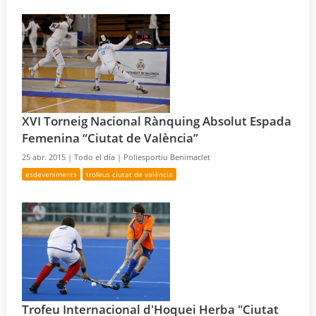
XVI Torneig Nacional Rànquing Absolut Espada
Femenina “Ciutat de València”
25 abr. 2015 |
Todo el día |
Poliesportiu Benimaclet
esdeveniments
trofeus ciutat de valència
Trofeu Internacional d'Hoquei Herba "Ciutat