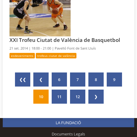
XXI Trofeu Ciutat de València de Basquetbol
21 set. 2014 |
18:00 - 21:00 |
Pavelló Font de Sant Lluís
esdeveniments
trofeus ciutat de valència
❮❮
❮
6
7
8
9
10
11
12
❯
LA FUNDACIÓ
Documents Legals