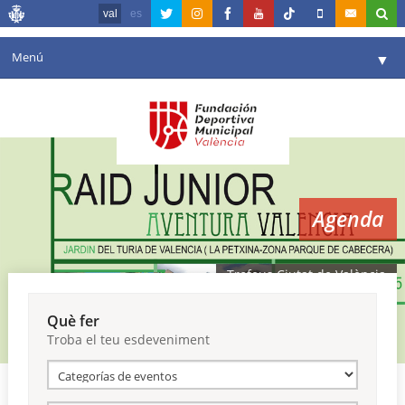
val
es
Menú
▼
La fundació
▼
Agenda
Instal·lacions
▼
Agenda
Comunicació
▼
València en esport
▼
Trofeus Ciutat de València
Portal de Transparència
Què fer
Troba el teu esdeveniment
Reserves
▼