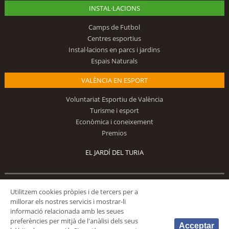
INSTAL·LACIONS
Camps de Futbol
Centres esportius
Instal·lacions en parcs i jardins
Espais Naturals
VALÈNCIA EN ESPORT
Voluntariat Esportiu de València
Turisme i esport
Econòmica i coneixement
Premios
EL JARDÍ DEL TURIA
Utilitzem cookies pròpies i de tercers per a
Segueix-nos
millorar els nostres servicis i mostrar-li
informació relacionada amb les seues
preferències per mitjà de l'anàlisi dels seus
Acceptar