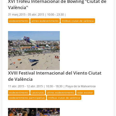
XVI Trofeu Internacional de Bowling "Ciutat de
València"
31 març 2015 - 05 abr. 2015 |
10:00 - 23:30 |
esdeveniments
altres esdeveniments
trofeus ciutat de valència
XVIII Festival Internacional del Viento Ciutat
de València
11 abr. 2015 - 12 abr. 2015 |
10:30 - 18:30 |
Playa de la Malvarrosa
esdeveniments
catxirulos
altres esdeveniments
edat escolar
esdeveniments participatius
trofeus ciutat de valència