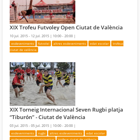
XIX Trofeu Futvoley Open Ciutat de València
10 jul. 2015 - 12 jul. 2015 |
10:00 - 20:00 |
esdeveniments
futvolei
altres esdeveniments
edat escolar
trofeus
ciutat de valència
XIX Torneig Internacional Seven Rugbi platja
“Tiburón” - Ciutat de València
03 jul. 2015 - 05 jul. 2015 |
10:00 - 20:00 |
esdeveniments
rugbi
altres esdeveniments
edat escolar
esdeveniments participatius
trofeus ciutat de valència