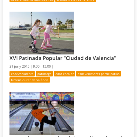
XVI Patinada Popular "Ciudad de Valencia"
21 juny 2015 |
9:30 - 13:00 |
esdeveniments
patinatge
edat escolar
esdeveniments participatius
trofeus ciutat de valència