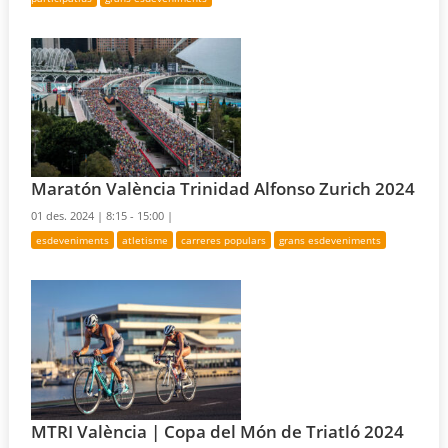
Maratón València Trinidad Alfonso Zurich 2024
01 des. 2024 |
8:15 - 15:00 |
esdeveniments
atletisme
carreres populars
grans esdeveniments
MTRI València | Copa del Món de Triatló 2024