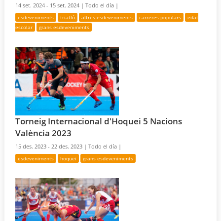
14 set. 2024 - 15 set. 2024 |
Todo el día |
esdeveniments
triatló
altres esdeveniments
carreres populars
edat
escolar
grans esdeveniments
Torneig Internacional d'Hoquei 5 Nacions
València 2023
15 des. 2023 - 22 des. 2023 |
Todo el día |
esdeveniments
hoquei
grans esdeveniments