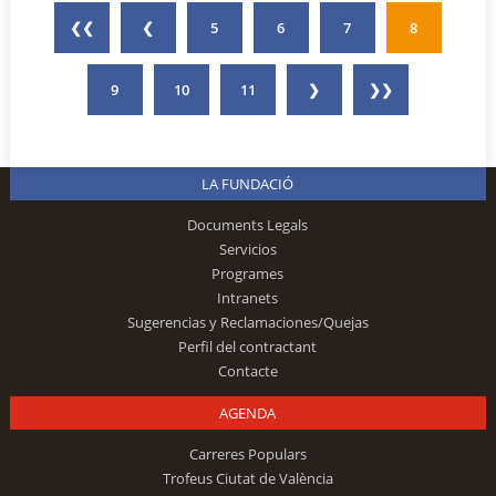
❮❮
❮
5
6
7
8
9
10
11
❯
❯❯
LA FUNDACIÓ
Documents Legals
Servicios
Programes
Intranets
Sugerencias y Reclamaciones/Quejas
Perfil del contractant
Contacte
AGENDA
Carreres Populars
Trofeus Ciutat de València