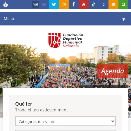
val
es
Menú
▼
La fundació
▼
Agenda
Instal·lacions
▼
Agenda
Comunicació
▼
València en esport
▼
Grans Esdeveniments
Portal de Transparència
Què fer
Troba el teu esdeveniment
Reserves
▼