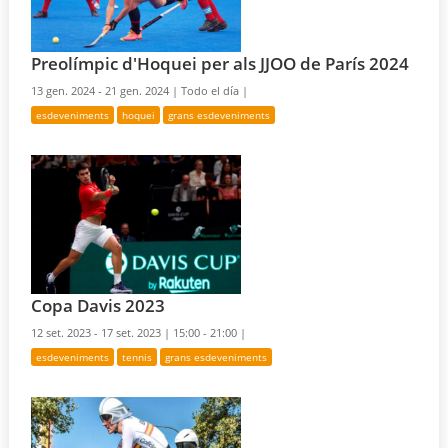
Preolímpic d'Hoquei per als JJOO de París 2024
13 gen. 2024 - 21 gen. 2024 |
Todo el día |
esdeveniments
hoquei
grans esdeveniments
Copa Davis 2023
12 set. 2023 - 17 set. 2023 |
15:00 - 21:00 |
esdeveniments
tennis
grans esdeveniments