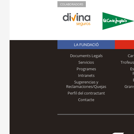
COLABORADORS
LA FUNDACIÓ
Documents Legals
Car
Servicios
Trofeus
Programes
E
Intranets
Sugerencias y
Reclamaciones/Quejas
Gran
Perfil del contractant
Contacte