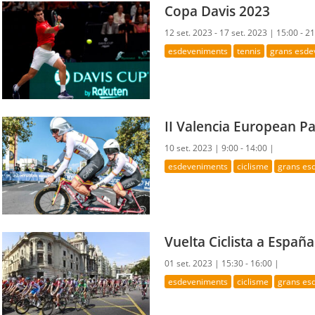
Copa Davis 2023
12 set. 2023 - 17 set. 2023 |
15:00 - 2
esdeveniments
tennis
grans esde
II Valencia European P
10 set. 2023 |
9:00 - 14:00 |
esdeveniments
ciclisme
grans es
Vuelta Ciclista a Españ
01 set. 2023 |
15:30 - 16:00 |
esdeveniments
ciclisme
grans es