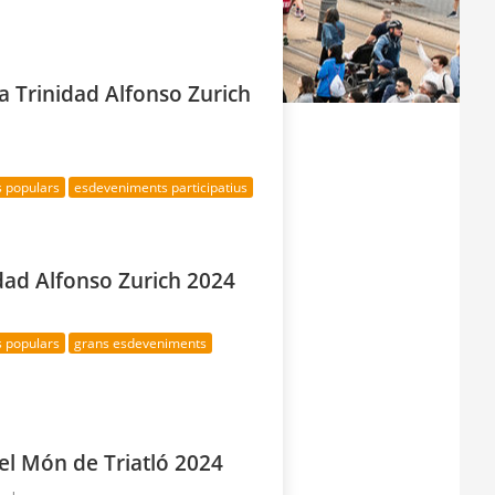
 Trinidad Alfonso Zurich
s populars
esdeveniments participatius
dad Alfonso Zurich 2024
s populars
grans esdeveniments
el Món de Triatló 2024