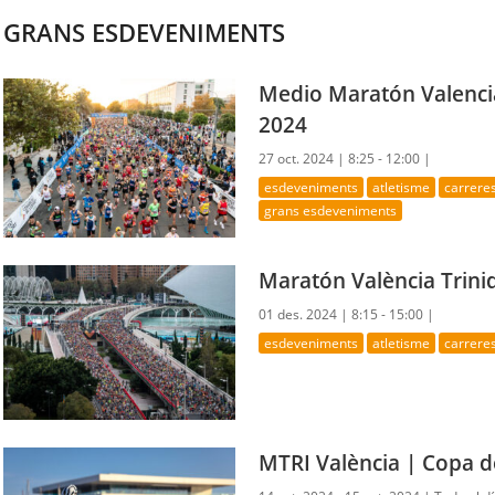
GRANS ESDEVENIMENTS
Medio Maratón Valencia
2024
27 oct. 2024 |
8:25 - 12:00 |
esdeveniments
atletisme
carrere
grans esdeveniments
Maratón València Trini
01 des. 2024 |
8:15 - 15:00 |
esdeveniments
atletisme
carrere
MTRI València | Copa d