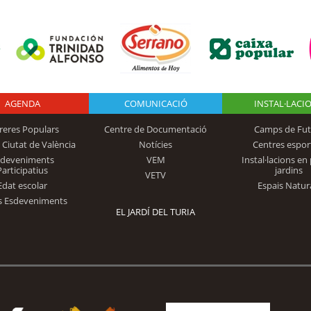
AGENDA
Logo Fundación
COMUNICACIÓ
INSTAL·LACI
reres Populars
Centre de Documentació
Camps de Fut
 Ciutat de València
Notícies
Centres espor
Trinidad Alfonso
sdeveniments
VEM
Instal·lacions en 
Participatius
jardins
VETV
Edat escolar
Espais Natur
s Esdeveniments
EL JARDÍ DEL TURIA