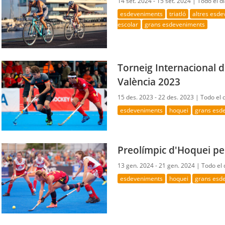
14 set. 2024 - 15 set. 2024 |
Todo el d
esdeveniments
triatló
altres esd
escolar
grans esdeveniments
Torneig Internacional 
València 2023
15 des. 2023 - 22 des. 2023 |
Todo el 
esdeveniments
hoquei
grans esd
Preolímpic d'Hoquei per
13 gen. 2024 - 21 gen. 2024 |
Todo el 
esdeveniments
hoquei
grans esd