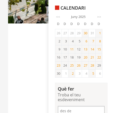
CALENDARI
<<
Juny 2025
>>
D
D
D
D
D
D
D
26
27
28
29
30
31
1
30
1
2
3
4
5
6
7
8
6
7
8
9
10
11
12
13
14
15
11
13
14
15
16
17
18
19
20
21
22
20
21
22
23
24
25
26
27
28
29
23
25
26
27
28
30
1
2
3
4
5
6
2
5
Què fer
Troba el teu
esdeveniment