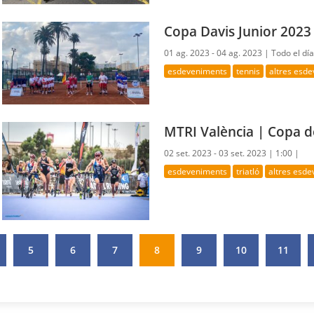
Copa Davis Junior 2023
01 ag. 2023 - 04 ag. 2023 |
Todo el día
esdeveniments
tennis
altres esd
MTRI València | Copa d
02 set. 2023 - 03 set. 2023 |
1:00 |
esdeveniments
triatló
altres esd
5
6
7
8
9
10
11