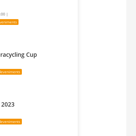
1:00 |
veniments
aracycling Cup
deveniments
a 2023
deveniments