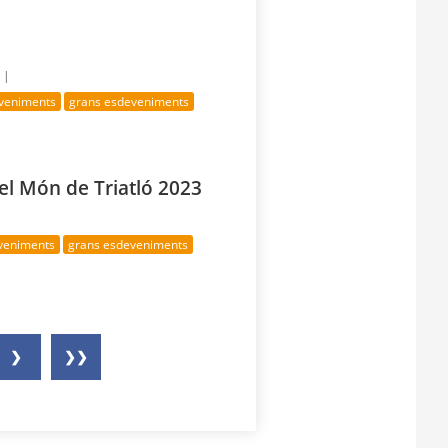
 |
eveniments
grans esdeveniments
el Món de Triatló 2023
eveniments
grans esdeveniments
❯
❯❯