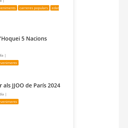
ía |
eveniments
carreres populars
edat
d'Hoquei 5 Nacions
día |
eveniments
 als JJOO de París 2024
día |
eveniments