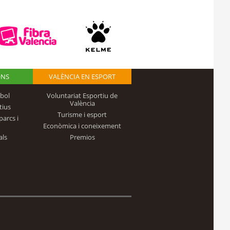
ONS
VALÈNCIA EN ESPORT
bol
Voluntariat Esportiu de
València
tius
Turisme i esport
parcs i
Econòmica i coneixement
als
Premios