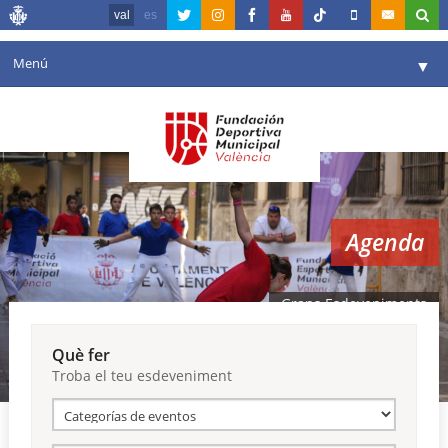
val
es
Menú
▼
La fundació
▼
Agenda
Instal·lacions
▼
Agenda
Comunicació
▼
València en esport
▼
Grans Esdeveniments
Portal de Transparència
Què fer
Troba el teu esdeveniment
Reserves
▼