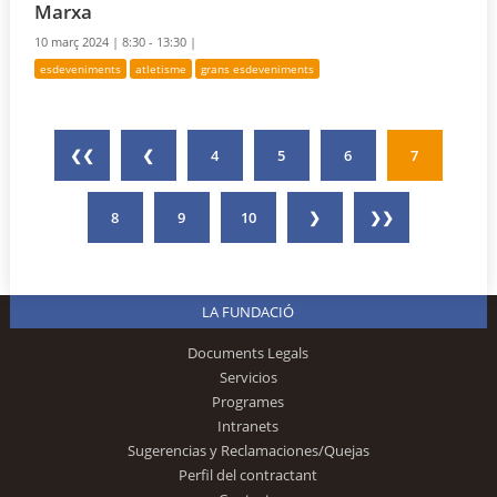
Marxa
10 març 2024 |
8:30 - 13:30 |
esdeveniments
atletisme
grans esdeveniments
❮❮
❮
4
5
6
7
8
9
10
❯
❯❯
LA FUNDACIÓ
Documents Legals
Servicios
Programes
Intranets
Sugerencias y Reclamaciones/Quejas
Perfil del contractant