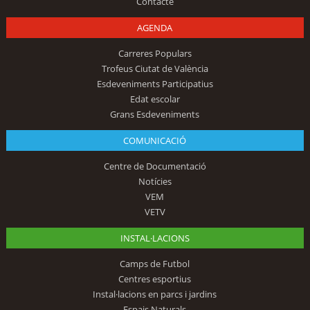
Contacte
AGENDA
Carreres Populars
Trofeus Ciutat de València
Esdeveniments Participatius
Edat escolar
Grans Esdeveniments
COMUNICACIÓ
Centre de Documentació
Notícies
VEM
VETV
INSTAL·LACIONS
Camps de Futbol
Centres esportius
Instal·lacions en parcs i jardins
Espais Naturals