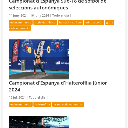
Campionat d'Espanya Sub-18 de sófbol de
seleccions autonòmiques
14 juny 2024 - 16 juny 2024 |
Todo el día |
esdeveniments
actividad física
beisbol – softbol
edat escolar
grans
esdeveniments
Campionat d'Espanya d'Halterofília Júnior
2024
13 jul. 2024 |
Todo el día |
esdeveniments
halterofília
grans esdeveniments