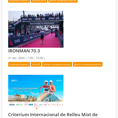
esdeveniments
baloncesto
grans esdeveniments
IRONMAN 70.3
21 abr. 2024 |
7:30 - 15:00 |
esdeveniments
triatló
altres esdeveniments
grans esdeveniments
Criterium Internacional de Relleu Mixt de