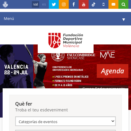
val
es
Menú
▼
La fundació
▼
Agenda
Instal·lacions
▼
Agenda
Comunicació
▼
València en esport
▼
Grans Esdeveniments
Portal de Transparència
Què fer
Troba el teu esdeveniment
Reserves
▼