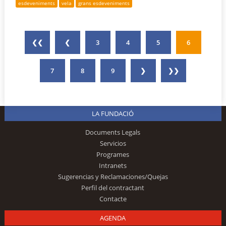
esdeveniments
vela
grans esdeveniments
❮❮
❮
3
4
5
6
7
8
9
❯
❯❯
LA FUNDACIÓ
Documents Legals
Servicios
Programes
Intranets
Sugerencias y Reclamaciones/Quejas
Perfil del contractant
Contacte
AGENDA