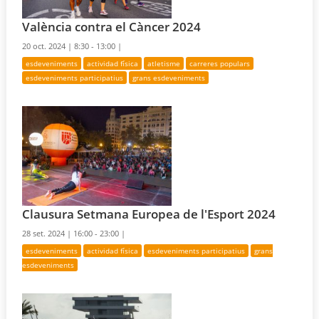
València contra el Càncer 2024
20 oct. 2024 |
8:30 - 13:00 |
esdeveniments
actividad física
atletisme
carreres populars
esdeveniments participatius
grans esdeveniments
Clausura Setmana Europea de l'Esport 2024
28 set. 2024 |
16:00 - 23:00 |
esdeveniments
actividad física
esdeveniments participatius
grans
esdeveniments