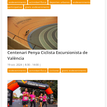
esdeveniments
actividad física
deportes urbanos
esdeveniments
participatius
grans esdeveniments
Centenari Penya Ciclista Excursionista de
València
19 oct. 2024 |
8:30 - 14:00 |
esdeveniments
actividad física
ciclisme
grans esdeveniments