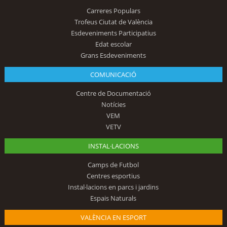
Carreres Populars
Trofeus Ciutat de València
Esdeveniments Participatius
Edat escolar
Grans Esdeveniments
COMUNICACIÓ
Centre de Documentació
Notícies
VEM
VETV
INSTAL·LACIONS
Camps de Futbol
Centres esportius
Instal·lacions en parcs i jardins
Espais Naturals
VALÈNCIA EN ESPORT