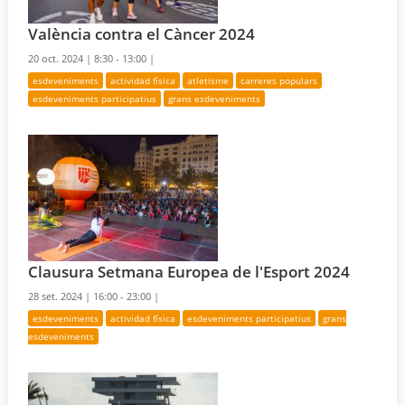
València contra el Càncer 2024
20 oct. 2024 |
8:30 - 13:00 |
esdeveniments
actividad física
atletisme
carreres populars
esdeveniments participatius
grans esdeveniments
Clausura Setmana Europea de l'Esport 2024
28 set. 2024 |
16:00 - 23:00 |
esdeveniments
actividad física
esdeveniments participatius
grans
esdeveniments