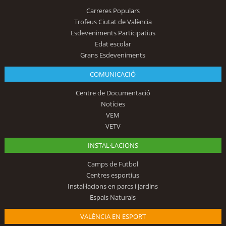
Carreres Populars
Trofeus Ciutat de València
Esdeveniments Participatius
Edat escolar
Grans Esdeveniments
COMUNICACIÓ
Centre de Documentació
Notícies
VEM
VETV
INSTAL·LACIONS
Camps de Futbol
Centres esportius
Instal·lacions en parcs i jardins
Espais Naturals
VALÈNCIA EN ESPORT