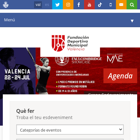
val
es
Menú
▼
La fundació
▼
Agenda
Instal·lacions
▼
Agenda
Comunicació
▼
València en esport
▼
Grans Esdeveniments
Portal de Transparència
Què fer
Troba el teu esdeveniment
Reserves
▼