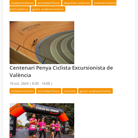
esdeveniments
actividad física
deportes urbanos
esdeveniments
participatius
grans esdeveniments
Centenari Penya Ciclista Excursionista de
València
19 oct. 2024 |
8:30 - 14:00 |
esdeveniments
actividad física
ciclisme
grans esdeveniments