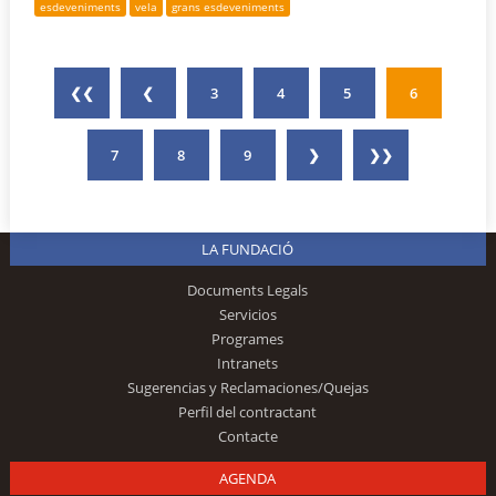
esdeveniments
vela
grans esdeveniments
❮❮
❮
3
4
5
6
7
8
9
❯
❯❯
LA FUNDACIÓ
Documents Legals
Servicios
Programes
Intranets
Sugerencias y Reclamaciones/Quejas
Perfil del contractant
Contacte
AGENDA