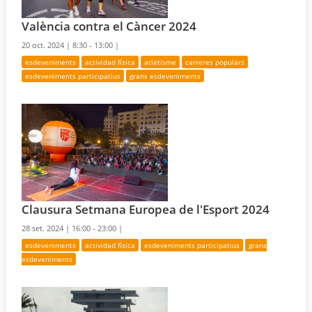
València contra el Càncer 2024
20 oct. 2024 |
8:30 - 13:00 |
esdeveniments
actividad física
atletisme
carreres populars
esdeveniments participatius
grans esdeveniments
Clausura Setmana Europea de l'Esport 2024
28 set. 2024 |
16:00 - 23:00 |
esdeveniments
actividad física
esdeveniments participatius
grans
esdeveniments