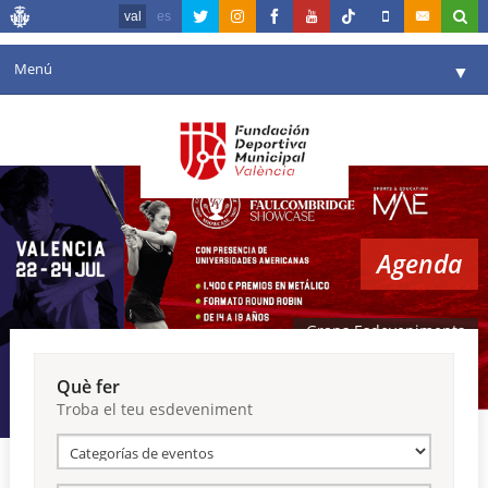
val
es
Menú
▼
La fundació
▼
Agenda
Instal·lacions
▼
Agenda
Comunicació
▼
València en esport
▼
Grans Esdeveniments
Portal de Transparència
Què fer
Troba el teu esdeveniment
Reserves
▼