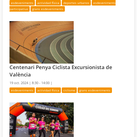
esdeveniments
actividad física
deportes urbanos
esdeveniments
participatius
grans esdeveniments
Centenari Penya Ciclista Excursionista de
València
19 oct. 2024 |
8:30 - 14:00 |
esdeveniments
actividad física
ciclisme
grans esdeveniments