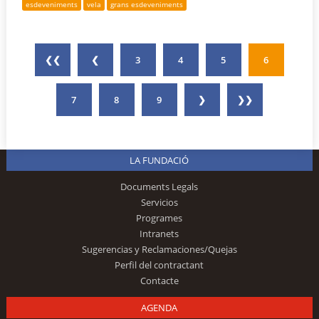
esdeveniments
vela
grans esdeveniments
❮❮
❮
3
4
5
6
7
8
9
❯
❯❯
LA FUNDACIÓ
Documents Legals
Servicios
Programes
Intranets
Sugerencias y Reclamaciones/Quejas
Perfil del contractant
Contacte
AGENDA