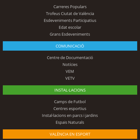
Carreres Populars
Trofeus Ciutat de València
Esdeveniments Participatius
Edat escolar
Grans Esdeveniments
COMUNICACIÓ
Centre de Documentació
Notícies
VEM
VETV
INSTAL·LACIONS
Camps de Futbol
Centres esportius
Instal·lacions en parcs i jardins
Espais Naturals
VALÈNCIA EN ESPORT