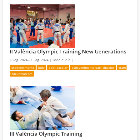
II València Olympic Training New Generations
10 ag. 2024 - 15 ag. 2024 |
Todo el día |
esdeveniments
judo
edat escolar
esdeveniments participatius
grans
esdeveniments
III València Olympic Training