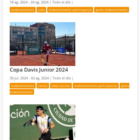
18 ag. 2024 - 24 ag. 2024 |
Todo el día |
esdeveniments
judo
esdeveniments participatius
grans esdeveniments
Copa Davis Junior 2024
30 jul. 2024 - 02 ag. 2024 |
Todo el día |
esdeveniments
tennis
edat escolar
esdeveniments participatius
grans
esdeveniments