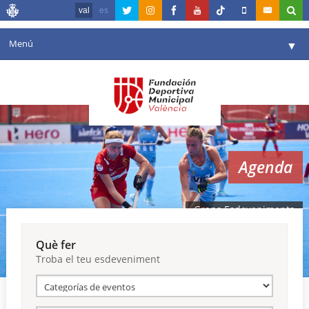
val
es
Menú
▼
La fundació
▼
Agenda
Instal·lacions
▼
Agenda
Comunicació
▼
València en esport
▼
Grans Esdeveniments
Portal de Transparència
Què fer
Troba el teu esdeveniment
Reserves
▼