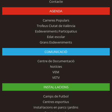
Contacte
AGENDA
Carreres Populars
Trofeus Ciutat de València
Esdeveniments Participatius
Edat escolar
Grans Esdeveniments
COMUNICACIÓ
Centre de Documentació
Notícies
VEM
VETV
INSTAL·LACIONS
Camps de Futbol
Centres esportius
Instal·lacions en parcs i jardins