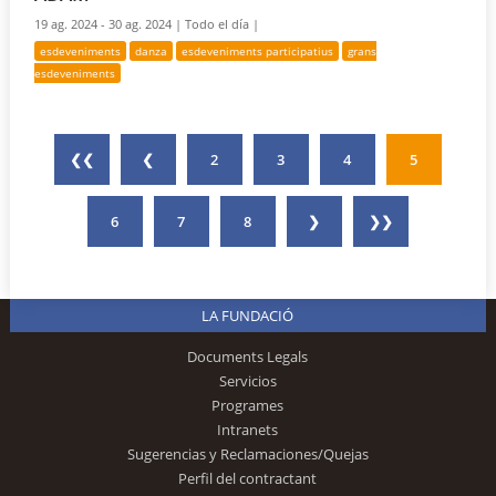
19 ag. 2024 - 30 ag. 2024 |
Todo el día |
esdeveniments
danza
esdeveniments participatius
grans
esdeveniments
❮❮
❮
2
3
4
5
6
7
8
❯
❯❯
LA FUNDACIÓ
Documents Legals
Servicios
Programes
Intranets
Sugerencias y Reclamaciones/Quejas
Perfil del contractant