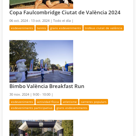
Copa Faulcombridge Ciutat de València 2024
06 oct. 2024 - 13 oct. 2024 |
Todo el día |
esdeveniments
tennis
grans esdeveniments
trofeus ciutat de valència
Bimbo València Breakfast Run
30 nov. 2024 |
9:00 - 10:00 |
esdeveniments
actividad física
atletisme
carreres populars
esdeveniments participatius
grans esdeveniments