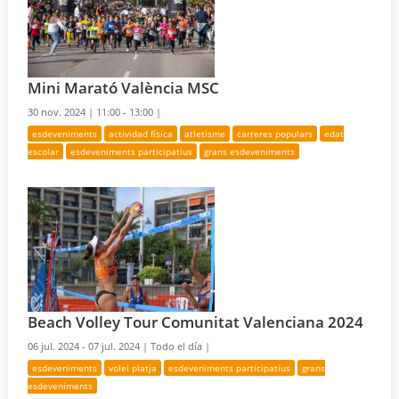
Mini Marató València MSC
30 nov. 2024 |
11:00 - 13:00 |
esdeveniments
actividad física
atletisme
carreres populars
edat
escolar
esdeveniments participatius
grans esdeveniments
Beach Volley Tour Comunitat Valenciana 2024
06 jul. 2024 - 07 jul. 2024 |
Todo el día |
esdeveniments
volei platja
esdeveniments participatius
grans
esdeveniments