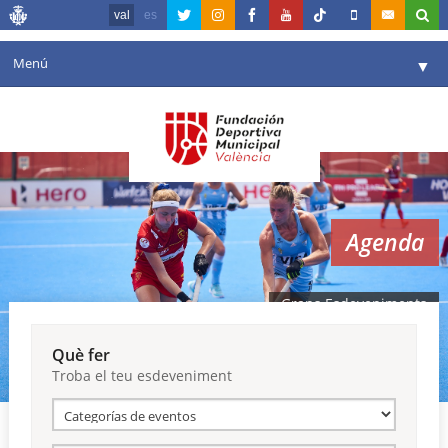
val
es
Menú
▼
La fundació
▼
Agenda
Instal·lacions
▼
Agenda
Comunicació
▼
València en esport
▼
Grans Esdeveniments
Portal de Transparència
Què fer
Troba el teu esdeveniment
Reserves
▼