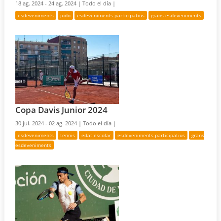
18 ag. 2024 - 24 ag. 2024 |
Todo el día |
esdeveniments
judo
esdeveniments participatius
grans esdeveniments
Copa Davis Junior 2024
30 jul. 2024 - 02 ag. 2024 |
Todo el día |
esdeveniments
tennis
edat escolar
esdeveniments participatius
grans
esdeveniments