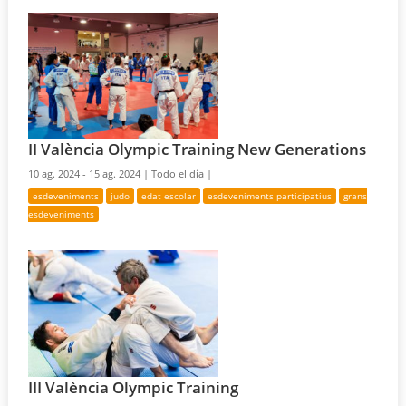
II València Olympic Training New Generations
10 ag. 2024 - 15 ag. 2024 |
Todo el día |
esdeveniments
judo
edat escolar
esdeveniments participatius
grans
esdeveniments
III València Olympic Training