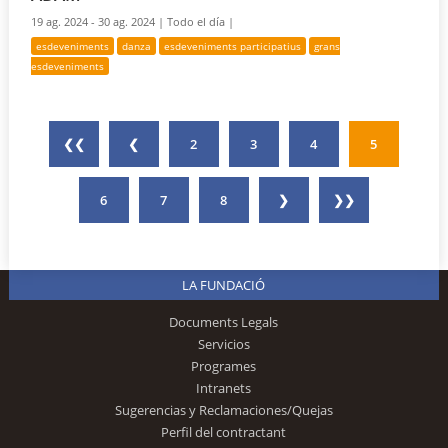
19 ag. 2024 - 30 ag. 2024 |
Todo el día |
esdeveniments
danza
esdeveniments participatius
grans
esdeveniments
❮❮
❮
2
3
4
5
6
7
8
❯
❯❯
LA FUNDACIÓ
Documents Legals
Servicios
Programes
Intranets
Sugerencias y Reclamaciones/Quejas
Perfil del contractant