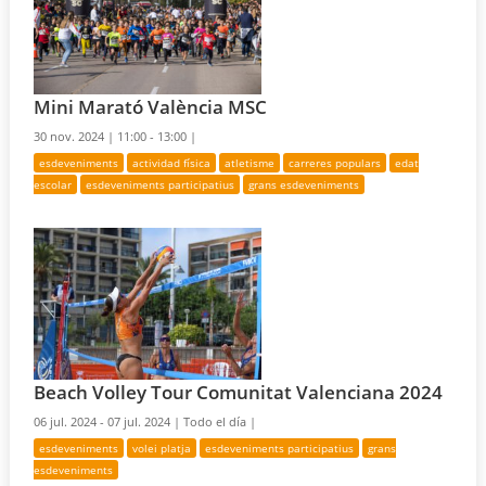
Mini Marató València MSC
30 nov. 2024 |
11:00 - 13:00 |
esdeveniments
actividad física
atletisme
carreres populars
edat
escolar
esdeveniments participatius
grans esdeveniments
Beach Volley Tour Comunitat Valenciana 2024
06 jul. 2024 - 07 jul. 2024 |
Todo el día |
esdeveniments
volei platja
esdeveniments participatius
grans
esdeveniments