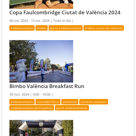
Copa Faulcombridge Ciutat de València 2024
06 oct. 2024 - 13 oct. 2024 |
Todo el día |
esdeveniments
tennis
grans esdeveniments
trofeus ciutat de valència
Bimbo València Breakfast Run
30 nov. 2024 |
9:00 - 10:00 |
esdeveniments
actividad física
atletisme
carreres populars
esdeveniments participatius
grans esdeveniments