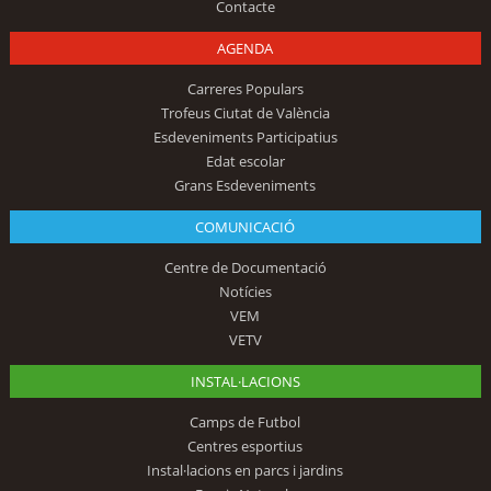
Contacte
AGENDA
Carreres Populars
Trofeus Ciutat de València
Esdeveniments Participatius
Edat escolar
Grans Esdeveniments
COMUNICACIÓ
Centre de Documentació
Notícies
VEM
VETV
INSTAL·LACIONS
Camps de Futbol
Centres esportius
Instal·lacions en parcs i jardins