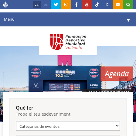
val
es
Menú
▼
La fundació
▼
Agenda
Instal·lacions
▼
Agenda
Comunicació
▼
València en esport
▼
Grans Esdeveniments
Portal de Transparència
Què fer
Troba el teu esdeveniment
Reserves
▼