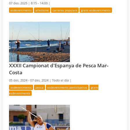
07 des. 2025 |
8:15 - 14:00 |
esdeveniments
atletisme
carreres populars
grans esdeveniments
XXXII Campionat d'Espanya de Pesca Mar-
Costa
05 des. 2024 - 07 des. 2024 |
Todo el día |
esdeveniments
pesca
esdeveniments participatius
grans
esdeveniments