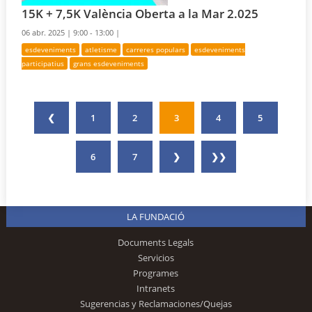
15K + 7,5K València Oberta a la Mar 2.025
06 abr. 2025 |
9:00 - 13:00 |
esdeveniments
atletisme
carreres populars
esdeveniments
participatius
grans esdeveniments
❮
1
2
3
4
5
6
7
❯
❯❯
LA FUNDACIÓ
Documents Legals
Servicios
Programes
Intranets
Sugerencias y Reclamaciones/Quejas