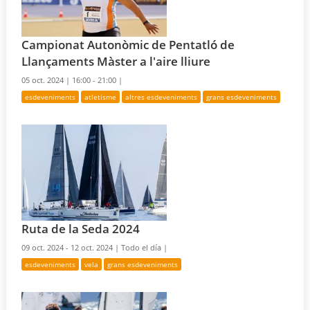
Campionat Autonòmic de Pentatló de
Llançaments Màster a l'aire lliure
05 oct. 2024 |
16:00 - 21:00 |
esdeveniments
atletisme
altres esdeveniments
grans esdeveniments
Ruta de la Seda 2024
09 oct. 2024 - 12 oct. 2024 |
Todo el día |
esdeveniments
vela
grans esdeveniments