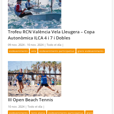
Trofeu RCN València Vela Lleugera – Copa
Autonòmica ILCA 4 i 7 i Dobles
09 nov. 2024 - 10 nov. 2024 |
Todo el día |
esdeveniments
vela
esdeveniments participatius
grans esdeveniments
III Open Beach Tennis
10 nov. 2024 |
Todo el día |
esdeveniments
tenis platja
esdeveniments participatius
grans