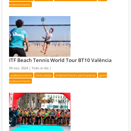
esdeveniments
ITF Beach Tennis World Tour BT10 València
09 nov. 2024 |
Todo el día |
esdeveniments
tenis platja
esdeveniments participatius
grans
esdeveniments