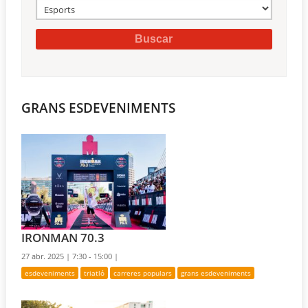
GRANS ESDEVENIMENTS
IRONMAN 70.3
27 abr. 2025 |
7:30 - 15:00 |
esdeveniments
triatló
carreres populars
grans esdeveniments