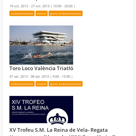
19 oct. 2013 - 27 oct. 2013 |
10:00 - 20:00 |
esdeveniments
tennis
grans esdeveniments
Toro Loco València Triatló
07 set. 2013 - 08 set. 2013 |
9:00 - 15:00 |
esdeveniments
triatló
grans esdeveniments
XV Trofeu S.M. La Reina de Vela- Regata