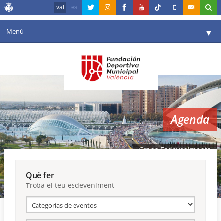
val
es
Menú
▼
La fundació
▼
Agenda
Instal·lacions
▼
Agenda
Comunicació
▼
València en esport
▼
Grans Esdeveniments
Portal de Transparència
Què fer
Troba el teu esdeveniment
Reserves
▼