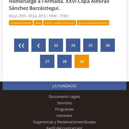
Homenatge a l'Armada. XXVI Copa Almirall
Sánchez Barzáiztegui.
06 jul. 2013 - 07 jul. 2013 |
10:00 - 17:00 |
esdeveniments
vela
altres esdeveniments
grans esdeveniments
❮❮
❮
23
24
25
26
27
28
29
LA FUNDACIÓ
Documents Legals
Servicios
Programes
Intranets
Sugerencias y Reclamaciones/Quejas
Perfil del contractant