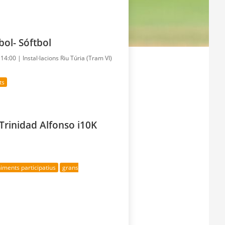
bol- Sóftbol
- 14:00 |
Instal·lacions Riu Túria (Tram VI)
ts
Trinidad Alfonso i10K
iments participatius
grans