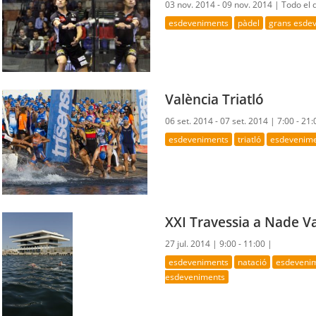
03 nov. 2014 - 09 nov. 2014 |
Todo el 
esdeveniments
pàdel
grans esde
València Triatló
06 set. 2014 - 07 set. 2014 |
7:00 - 21:
esdeveniments
triatló
esdevenimen
XXI Travessia a Nade Va
27 jul. 2014 |
9:00 - 11:00 |
esdeveniments
natació
esdevenim
esdeveniments