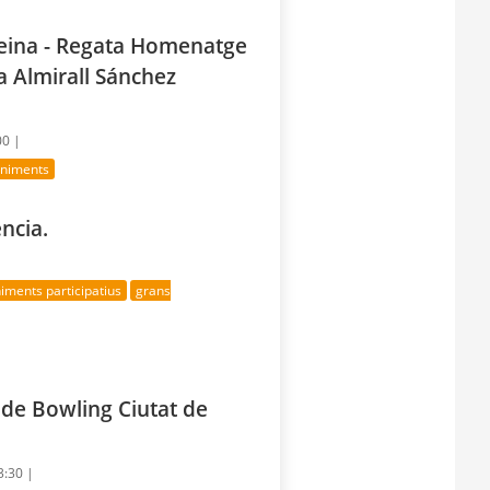
Reina - Regata Homenatge
a Almirall Sánchez
00 |
eniments
ncia.
iments participatius
grans
 de Bowling Ciutat de
3:30 |