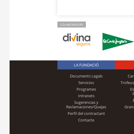
COLABORADORS
LA FUNDACIÓ
Documents Legals
Car
Servicios
Trofeus
Programes
E
Intranets
Sugerencias y
Reclamaciones/Quejas
Gran
Perfil del contractant
Contacte