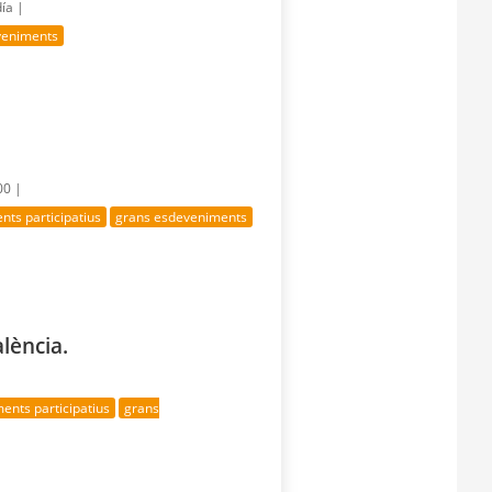
día |
veniments
00 |
ts participatius
grans esdeveniments
lència.
ents participatius
grans