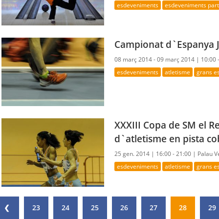
esdeveniments
esdeveniments parti
Campionat d`Espanya J
08 març 2014 - 09 març 2014 |
10:00 
esdeveniments
atletisme
grans e
XXXIII Copa de SM el Re
d`atletisme en pista co
25 gen. 2014 |
16:00 - 21:00 |
Palau V
esdeveniments
atletisme
grans e
❮
23
24
25
26
27
28
29