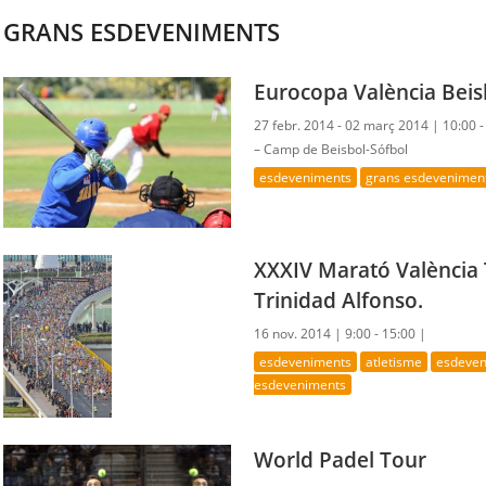
GRANS ESDEVENIMENTS
Eurocopa València Beis
27 febr. 2014 - 02 març 2014 |
10:00 
– Camp de Beisbol-Sófbol
esdeveniments
grans esdevenimen
XXXIV Marató València 
Trinidad Alfonso.
16 nov. 2014 |
9:00 - 15:00 |
esdeveniments
atletisme
esdeven
esdeveniments
World Padel Tour