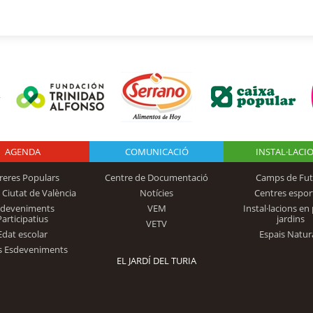
AGENDA
Logo Fundación
COMUNICACIÓ
INSTAL·LACI
reres Populars
Centre de Documentació
Camps de Fut
 Ciutat de València
Notícies
Centres espor
Trinidad Alfonso
sdeveniments
VEM
Instal·lacions en 
Participatius
jardins
VETV
Edat escolar
Espais Natur
s Esdeveniments
EL JARDÍ DEL TURIA