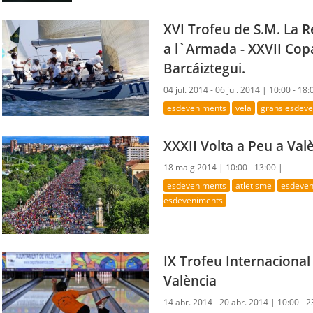
XVI Trofeu de S.M. La 
a l`Armada - XXVII Cop
Barcáiztegui.
04 jul. 2014 - 06 jul. 2014 |
10:00 - 18:
esdeveniments
vela
grans esdev
XXXII Volta a Peu a Valè
18 maig 2014 |
10:00 - 13:00 |
esdeveniments
atletisme
esdeven
esdeveniments
IX Trofeu Internacional
València
14 abr. 2014 - 20 abr. 2014 |
10:00 - 2