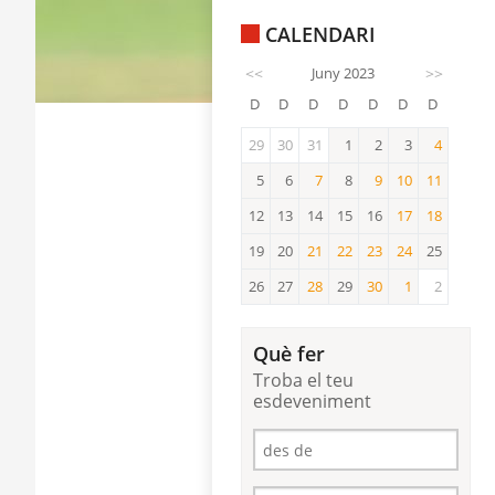
CALENDARI
<<
Juny 2023
>>
D
D
D
D
D
D
D
29
30
31
1
2
3
4
4
5
6
7
8
9
10
11
7
9
10
11
12
13
14
15
16
17
18
17
18
19
20
21
22
23
24
25
21
22
23
24
26
27
28
29
30
1
2
28
30
1
Què fer
Troba el teu
esdeveniment