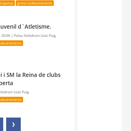
cipatius
grans esdeveniments
uvenil d`Atletisme.
- 20:00 |
Palau Velòdrom Lluís Puig
sdeveniments
i i SM la Reina de clubs
berta
elòdrom Lluís Puig
sdeveniments
❯