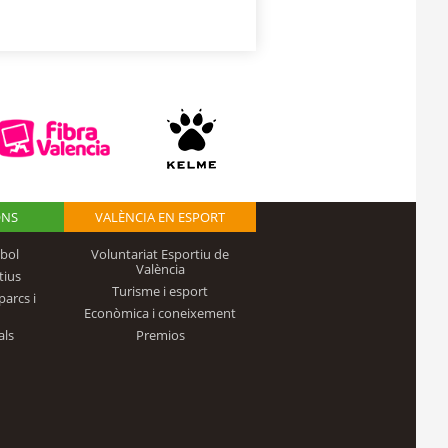
ONS
VALÈNCIA EN ESPORT
bol
Voluntariat Esportiu de
València
tius
Turisme i esport
parcs i
Econòmica i coneixement
als
Premios