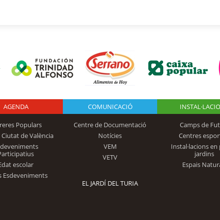
AGENDA
Logo Fundación
COMUNICACIÓ
INSTAL·LACI
reres Populars
Centre de Documentació
Camps de Fut
 Ciutat de València
Notícies
Centres espor
Trinidad Alfonso
sdeveniments
VEM
Instal·lacions en 
Participatius
jardins
VETV
Edat escolar
Espais Natur
s Esdeveniments
EL JARDÍ DEL TURIA