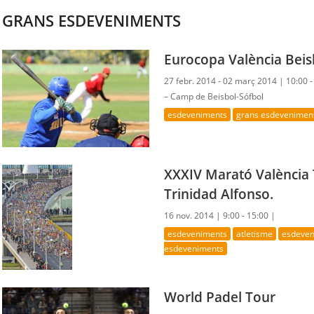
GRANS ESDEVENIMENTS
Eurocopa València Beis
27 febr. 2014 - 02 març 2014 |
10:00 
– Camp de Beisbol-Sófbol
esdeveniments
grans esdevenimen
XXXIV Marató València 
Trinidad Alfonso.
16 nov. 2014 |
9:00 - 15:00 |
esdeveniments
atletisme
esdeven
esdeveniments
World Padel Tour