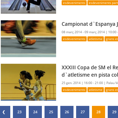
esdeveniments
esdeveniments parti
Campionat d`Espanya J
08 març 2014 - 09 març 2014 |
10:00 
esdeveniments
atletisme
grans e
XXXIII Copa de SM el Re
d`atletisme en pista co
25 gen. 2014 |
16:00 - 21:00 |
Palau V
esdeveniments
atletisme
grans e
❮
23
24
25
26
27
28
29