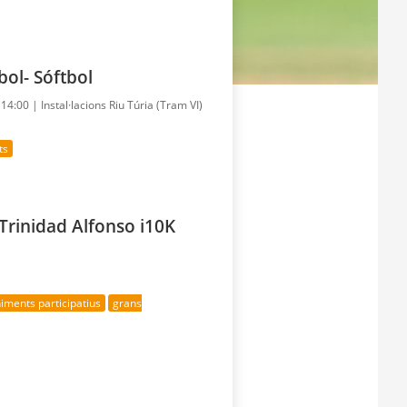
bol- Sóftbol
- 14:00 |
Instal·lacions Riu Túria (Tram VI)
ts
Trinidad Alfonso i10K
iments participatius
grans