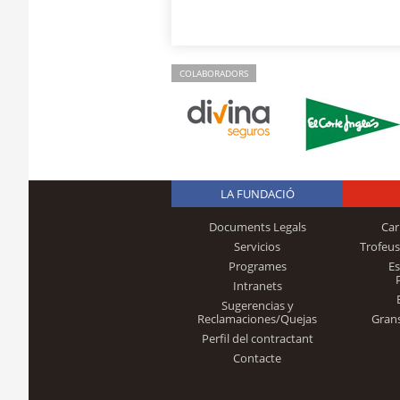
COLABORADORS
LA FUNDACIÓ
Documents Legals
Car
Servicios
Trofeus
Programes
E
Intranets
Sugerencias y
Reclamaciones/Quejas
Gran
Perfil del contractant
Contacte