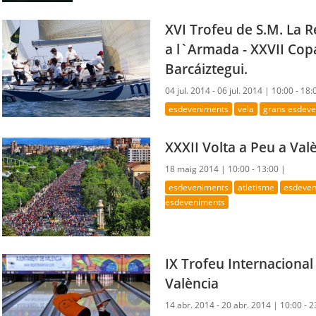
XVI Trofeu de S.M. La 
a l`Armada - XXVII Cop
Barcáiztegui.
04 jul. 2014 - 06 jul. 2014 |
10:00 - 18:
esdeveniments
vela
grans esdev
XXXII Volta a Peu a Valè
18 maig 2014 |
10:00 - 13:00 |
esdeveniments
atletisme
esdeven
esdeveniments
IX Trofeu Internacional
València
14 abr. 2014 - 20 abr. 2014 |
10:00 - 2