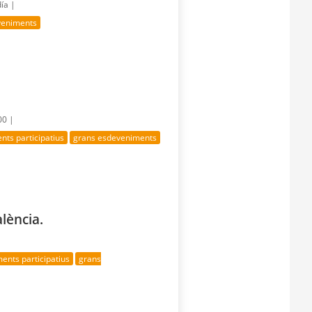
día |
veniments
00 |
ts participatius
grans esdeveniments
lència.
ents participatius
grans