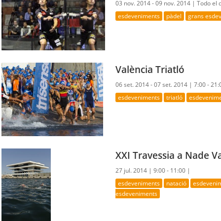
03 nov. 2014 - 09 nov. 2014 |
Todo el 
esdeveniments
pàdel
grans esde
València Triatló
06 set. 2014 - 07 set. 2014 |
7:00 - 21:
esdeveniments
triatló
esdevenimen
XXI Travessia a Nade Va
27 jul. 2014 |
9:00 - 11:00 |
esdeveniments
natació
esdevenim
esdeveniments