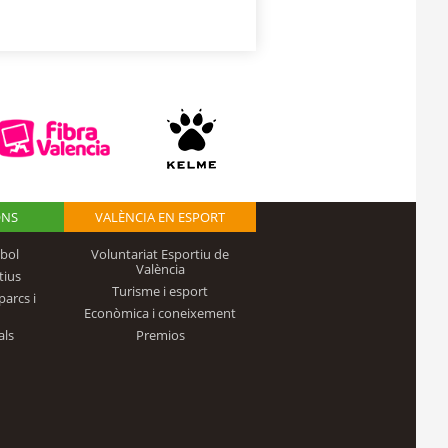
ONS
VALÈNCIA EN ESPORT
bol
Voluntariat Esportiu de
València
tius
Turisme i esport
parcs i
Econòmica i coneixement
als
Premios