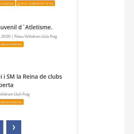
cipatius
grans esdeveniments
uvenil d`Atletisme.
- 20:00 |
Palau Velòdrom Lluís Puig
sdeveniments
i i SM la Reina de clubs
berta
elòdrom Lluís Puig
sdeveniments
❯