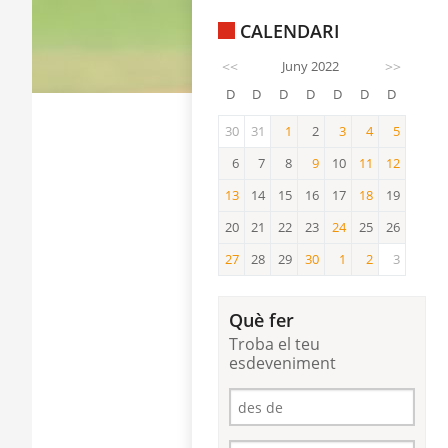
CALENDARI
<<
Juny 2022
>>
D
D
D
D
D
D
D
30
31
1
2
3
4
5
1
3
4
5
6
7
8
9
10
11
12
9
11
12
13
14
15
16
17
18
19
13
18
20
21
22
23
24
25
26
24
27
28
29
30
1
2
3
27
30
1
2
Què fer
Troba el teu
esdeveniment