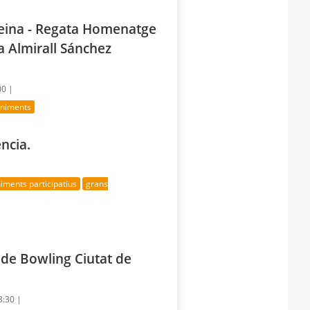
Reina - Regata Homenatge
a Almirall Sánchez
00 |
eniments
ncia.
iments participatius
grans
 de Bowling Ciutat de
3:30 |