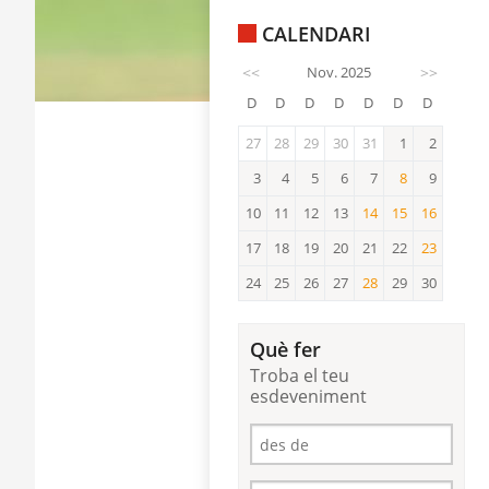
CALENDARI
<<
Nov. 2025
>>
D
D
D
D
D
D
D
27
28
29
30
31
1
2
3
4
5
6
7
8
9
8
10
11
12
13
14
15
16
14
15
16
17
18
19
20
21
22
23
23
24
25
26
27
28
29
30
28
Què fer
Troba el teu
esdeveniment