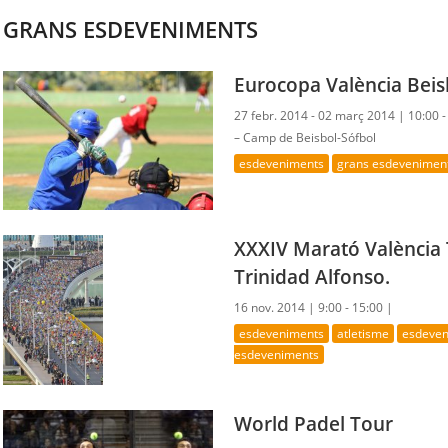
GRANS ESDEVENIMENTS
Eurocopa València Beis
27 febr. 2014 - 02 març 2014 |
10:00 
– Camp de Beisbol-Sófbol
esdeveniments
grans esdevenimen
XXXIV Marató València 
Trinidad Alfonso.
16 nov. 2014 |
9:00 - 15:00 |
esdeveniments
atletisme
esdeven
esdeveniments
World Padel Tour