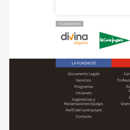
COLABORADORS
LA FUNDACIÓ
Documents Legals
Car
Servicios
Trofeus
Programes
E
Intranets
Sugerencias y
Reclamaciones/Quejas
Gran
Perfil del contractant
Contacte