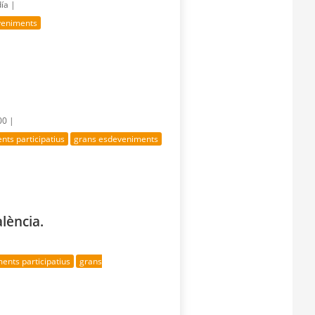
día |
veniments
00 |
ts participatius
grans esdeveniments
lència.
ents participatius
grans