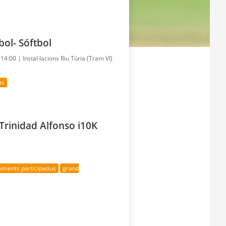
bol- Sóftbol
- 14:00 |
Instal·lacions Riu Túria (Tram VI)
ts
Trinidad Alfonso i10K
iments participatius
grans