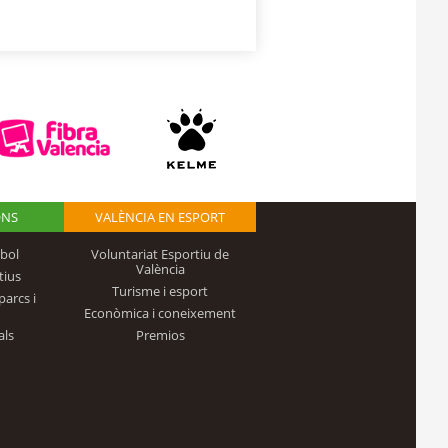
ONS
VALÈNCIA EN ESPORT
bol
Voluntariat Esportiu de
València
tius
Turisme i esport
parcs i
Econòmica i coneixement
als
Premios