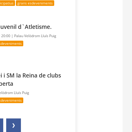
cipatius
grans esdeveniments
uvenil d`Atletisme.
- 20:00 |
Palau Velòdrom Lluís Puig
sdeveniments
i i SM la Reina de clubs
berta
elòdrom Lluís Puig
sdeveniments
❯