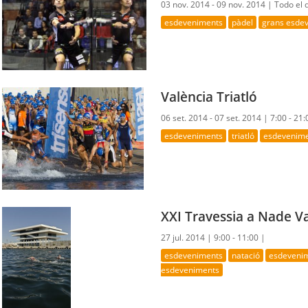
03 nov. 2014 - 09 nov. 2014 |
Todo el 
esdeveniments
pàdel
grans esde
València Triatló
06 set. 2014 - 07 set. 2014 |
7:00 - 21:
esdeveniments
triatló
esdevenimen
XXI Travessia a Nade Va
27 jul. 2014 |
9:00 - 11:00 |
esdeveniments
natació
esdevenim
esdeveniments