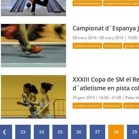
esdeveniments
esdeveniments parti
Campionat d`Espanya J
08 març 2014 - 09 març 2014 |
10:00 
esdeveniments
atletisme
grans e
XXXIII Copa de SM el Re
d`atletisme en pista co
25 gen. 2014 |
16:00 - 21:00 |
Palau V
esdeveniments
atletisme
grans e
❮
23
24
25
26
27
28
29