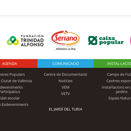
AGENDA
Logo Fundación
COMUNICACIÓ
INSTAL·LACI
reres Populars
Centre de Documentació
Camps de Fut
 Ciutat de València
Notícies
Centres espor
Trinidad Alfonso
sdeveniments
VEM
Instal·lacions en 
Participatius
jardins
VETV
Edat escolar
Espais Natur
s Esdeveniments
EL JARDÍ DEL TURIA