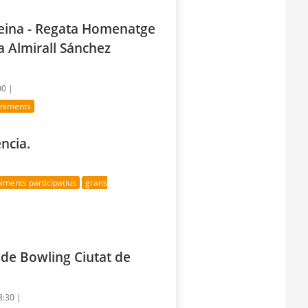
Reina - Regata Homenatge
a Almirall Sánchez
00 |
eniments
ncia.
iments participatius
grans
 de Bowling Ciutat de
3:30 |