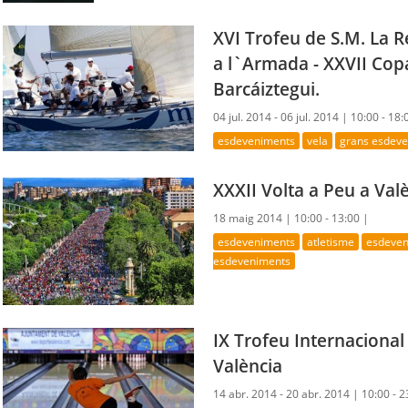
XVI Trofeu de S.M. La 
a l`Armada - XXVII Cop
Barcáiztegui.
04 jul. 2014 - 06 jul. 2014 |
10:00 - 18:
esdeveniments
vela
grans esdev
XXXII Volta a Peu a Valè
18 maig 2014 |
10:00 - 13:00 |
esdeveniments
atletisme
esdeven
esdeveniments
IX Trofeu Internacional
València
14 abr. 2014 - 20 abr. 2014 |
10:00 - 2