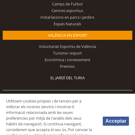
Camps de Futbol
Centres esportius
Instal·lacions en parcs i jardins
Espais Naturals
VALÈNCIA EN ESPORT
Voluntariat Esportiu de València
Turisme i esport
Econòmica i coneixement
Premios
EL JARDÍ DEL TURIA
Utilitzem cookies pròpies i de tercers per a
Segueix-nos
millorar els nostres servicis i mostrar-li
informació relacionada amb les seues
preferències per mitjà de l'anàlisi dels seus
Acceptar
hàbits de navegació. Si contínua navegant,
considerem que accepta el seu ús. Pot canviar la