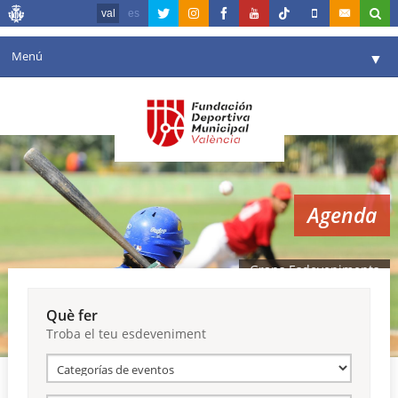
val
es
Menú
▼
La fundació
▼
Agenda
Instal·lacions
▼
Agenda
Comunicació
▼
València en esport
▼
Grans Esdeveniments
Portal de Transparència
Què fer
Troba el teu esdeveniment
Reserves
▼