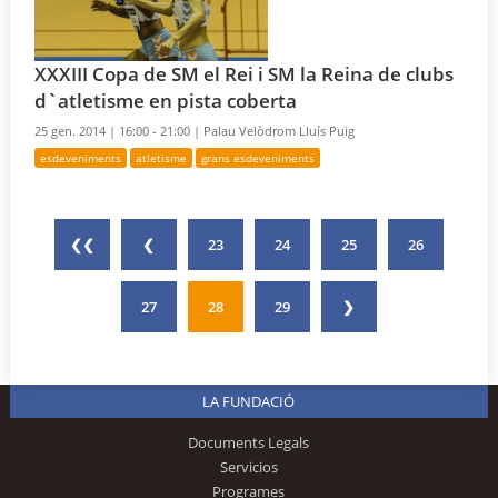
XXXIII Copa de SM el Rei i SM la Reina de clubs
d`atletisme en pista coberta
25 gen. 2014 |
16:00 - 21:00 |
Palau Velòdrom Lluís Puig
esdeveniments
atletisme
grans esdeveniments
❮❮
❮
23
24
25
26
27
28
29
❯
LA FUNDACIÓ
Documents Legals
Servicios
Programes