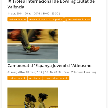
IX Trofeu Internacional de Bowling Ciutat de
València
14 abr. 2014 - 20 abr. 2014 |
10:00 - 23:30 |
esdeveniments
esdeveniments participatius
grans esdeveniments
Campionat d`Espanya Juvenil d`Atletisme.
08 març 2014 - 09 març 2014 |
10:00 - 20:00 |
Palau Velòdrom Lluís Puig
esdeveniments
atletisme
grans esdeveniments