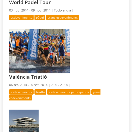
World Padel Tour
03 nov. 2014 - 09 nov. 2014 |
Todo el día |
esdeveniments
pàdel
grans esdeveniments
València Triatló
06 set. 2014 - 07 set. 2014 |
7:00 - 21:00 |
esdeveniments
triatló
esdeveniments participatius
grans
esdeveniments