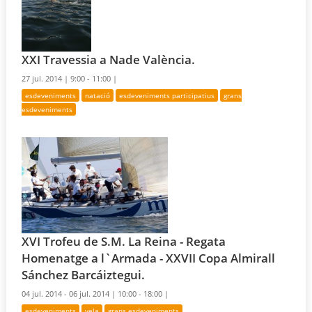
XXI Travessia a Nade València.
27 jul. 2014 |
9:00 - 11:00 |
esdeveniments
natació
esdeveniments participatius
grans
esdeveniments
XVI Trofeu de S.M. La Reina - Regata
Homenatge a l`Armada - XXVII Copa Almirall
Sánchez Barcáiztegui.
04 jul. 2014 - 06 jul. 2014 |
10:00 - 18:00 |
esdeveniments
vela
grans esdeveniments