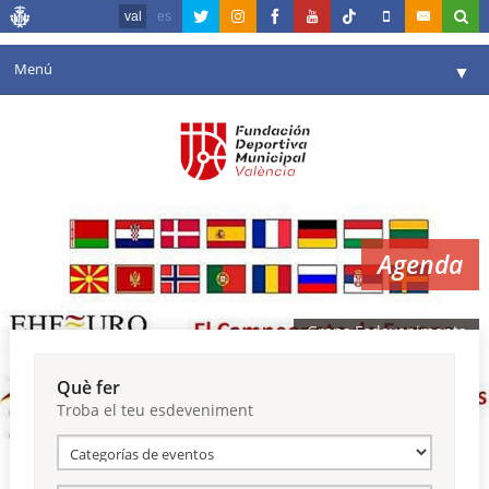
val
es
Menú
▼
La fundació
▼
Agenda
Instal·lacions
▼
Agenda
Comunicació
▼
València en esport
▼
Grans Esdeveniments
Portal de Transparència
Què fer
Troba el teu esdeveniment
Reserves
▼