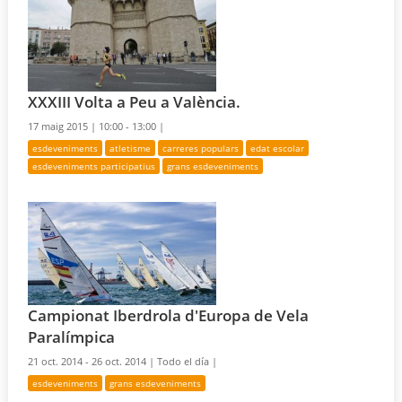
XXXIII Volta a Peu a València.
17 maig 2015 |
10:00 - 13:00 |
esdeveniments
atletisme
carreres populars
edat escolar
esdeveniments participatius
grans esdeveniments
Campionat Iberdrola d'Europa de Vela
Paralímpica
21 oct. 2014 - 26 oct. 2014 |
Todo el día |
esdeveniments
grans esdeveniments