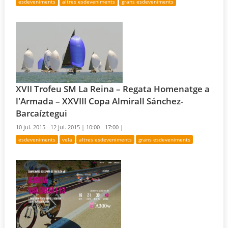
esdeveniments
altres esdeveniments
grans esdeveniments
XVII Trofeu SM La Reina – Regata Homenatge a
l'Armada – XXVIII Copa Almirall Sánchez-
Barcaíztegui
10 jul. 2015 - 12 jul. 2015 |
10:00 - 17:00 |
esdeveniments
vela
altres esdeveniments
grans esdeveniments