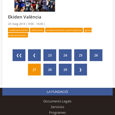
Ekiden València
25 maig 2014 |
9:00 - 14:00 |
esdeveniments
atletisme
esdeveniments participatius
grans
esdeveniments
❮❮
❮
23
24
25
26
27
28
29
❯
LA FUNDACIÓ
Documents Legals
Servicios
Programes