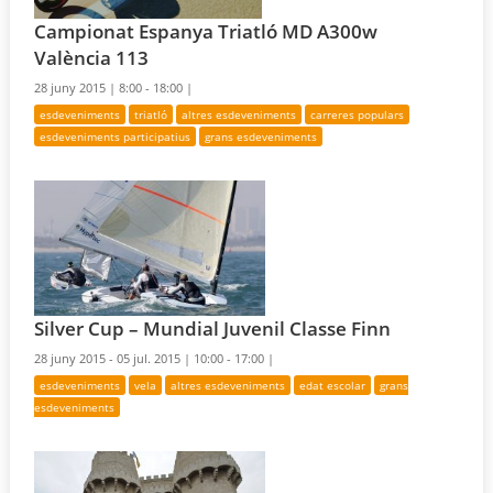
Campionat Espanya Triatló MD A300w
València 113
28 juny 2015 |
8:00 - 18:00 |
esdeveniments
triatló
altres esdeveniments
carreres populars
esdeveniments participatius
grans esdeveniments
Silver Cup – Mundial Juvenil Classe Finn
28 juny 2015 - 05 jul. 2015 |
10:00 - 17:00 |
esdeveniments
vela
altres esdeveniments
edat escolar
grans
esdeveniments