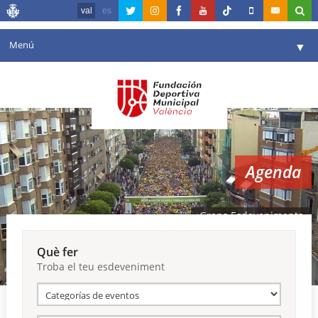
val
es
Menú
▼
La fundació
▼
Agenda
Instal·lacions
▼
Agenda
Comunicació
▼
València en esport
▼
Grans Esdeveniments
Portal de Transparència
Què fer
Troba el teu esdeveniment
Reserves
▼