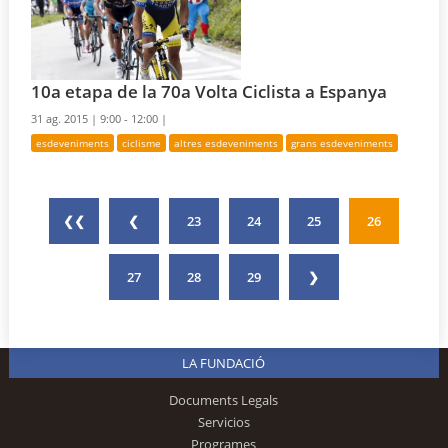
10a etapa de la 70a Volta Ciclista a Espanya
31 ag. 2015 |
9:00 - 12:00 |
esdeveniments
ciclisme
altres esdeveniments
grans esdeveniments
❮❮
❮
23
24
25
26
27
28
29
❯
LA FUNDACIÓ
Documents Legals
Servicios
Programes