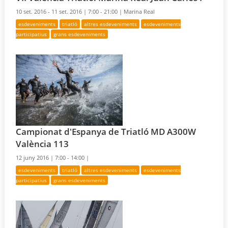
10 set. 2016 - 11 set. 2016 |
7:00 - 21:00 |
Marina Real
esdeveniments
triatló
altres esdeveniments
esdeveniments
participatius
grans esdeveniments
Campionat d'Espanya de Triatló MD A300W
València 113
12 juny 2016 |
7:00 - 14:00 |
esdeveniments
triatló
altres esdeveniments
esdeveniments
participatius
grans esdeveniments