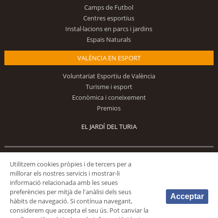
Camps de Futbol
Centres esportius
Instal·lacions en parcs i jardins
Espais Naturals
VALÈNCIA EN ESPORT
Voluntariat Esportiu de València
Turisme i esport
Econòmica i coneixement
Premios
EL JARDÍ DEL TURIA
Segueix-nos
Utilitzem cookies pròpies i de tercers per a
millorar els nostres servicis i mostrar-li
informació relacionada amb les seues
preferències per mitjà de l'anàlisi dels seus
Acceptar
hàbits de navegació. Si contínua navegant,
considerem que accepta el seu ús. Pot canviar la