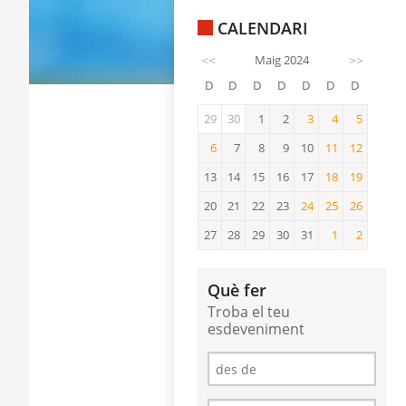
CALENDARI
<<
Maig 2024
>>
D
D
D
D
D
D
D
29
30
1
2
3
4
5
3
4
5
6
7
8
9
10
11
12
6
11
12
13
14
15
16
17
18
19
18
19
20
21
22
23
24
25
26
24
25
26
27
28
29
30
31
1
2
1
2
Què fer
Troba el teu
esdeveniment