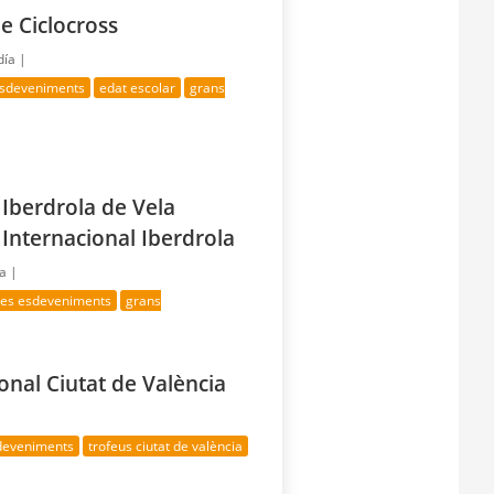
e Ciclocross
día |
esdeveniments
edat escolar
grans
 Iberdrola de Vela
 Internacional Iberdrola
ía |
res esdeveniments
grans
ional Ciutat de València
deveniments
trofeus ciutat de valència