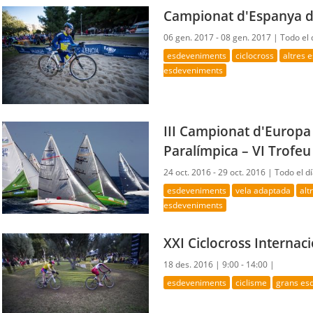
Campionat d'Espanya d
06 gen. 2017 - 08 gen. 2017 |
Todo el 
esdeveniments
ciclocross
altres 
esdeveniments
III Campionat d'Europa
Paralímpica – VI Trofeu
24 oct. 2016 - 29 oct. 2016 |
Todo el d
esdeveniments
vela adaptada
alt
esdeveniments
XXI Ciclocross Internac
18 des. 2016 |
9:00 - 14:00 |
esdeveniments
ciclisme
grans es