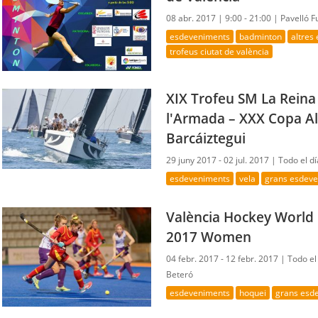
08 abr. 2017 |
9:00 - 21:00 |
Pavelló 
esdeveniments
badminton
altres
trofeus ciutat de valència
XIX Trofeu SM La Rein
l'Armada – XXX Copa A
Barcáiztegui
29 juny 2017 - 02 jul. 2017 |
Todo el dí
esdeveniments
vela
grans esdev
València Hockey World
2017 Women
04 febr. 2017 - 12 febr. 2017 |
Todo el
Beteró
esdeveniments
hoquei
grans esd