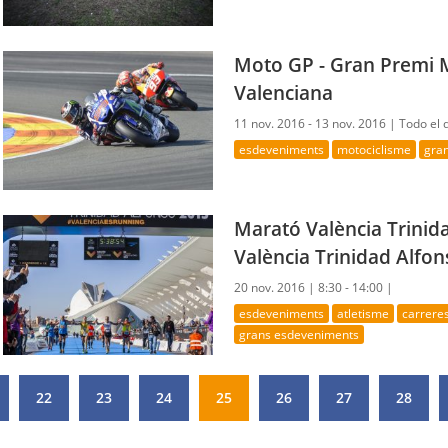
Moto GP - Gran Premi 
Valenciana
11 nov. 2016 - 13 nov. 2016 |
Todo el 
esdeveniments
motociclisme
gra
Marató València Trinid
València Trinidad Alfon
20 nov. 2016 |
8:30 - 14:00 |
esdeveniments
atletisme
carrere
grans esdeveniments
22
23
24
25
26
27
28