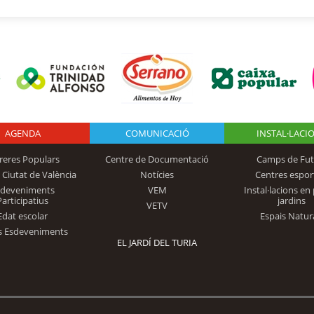
AGENDA
Logo Fundación
COMUNICACIÓ
INSTAL·LACI
reres Populars
Centre de Documentació
Camps de Fut
 Ciutat de València
Notícies
Centres espor
Trinidad Alfonso
sdeveniments
VEM
Instal·lacions en 
Participatius
jardins
VETV
Edat escolar
Espais Natur
s Esdeveniments
EL JARDÍ DEL TURIA