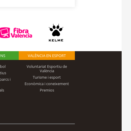
ONS
VALÈNCIA EN ESPORT
bol
Voluntariat Esportiu de
València
tius
Turisme i esport
parcs i
Econòmica i coneixement
als
Premios