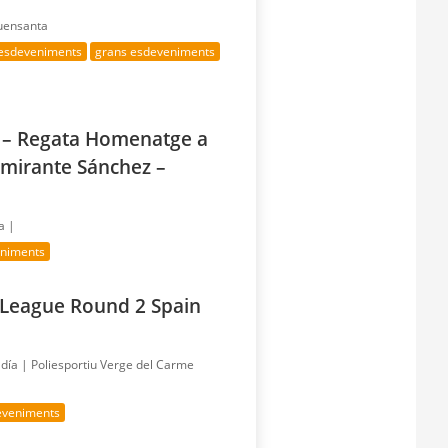
Fuensanta
 esdeveniments
grans esdeveniments
a – Regata Homenatge a
lmirante Sánchez –
a |
eniments
 League Round 2 Spain
 día |
Poliesportiu Verge del Carme
eveniments