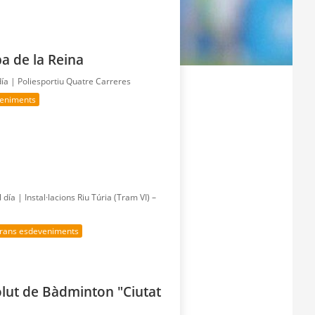
a de la Reina
día |
Poliesportiu Quatre Carreres
veniments
l día |
Instal·lacions Riu Túria (Tram VI) –
rans esdeveniments
olut de Bàdminton "Ciutat