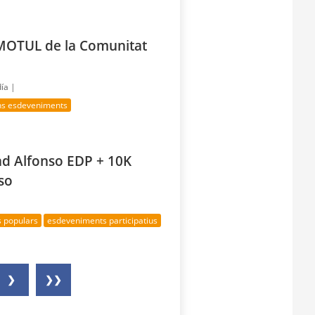
MOTUL de la Comunitat
día |
ns esdeveniments
ad Alfonso EDP + 10K
so
s populars
esdeveniments participatius
❯
❯❯