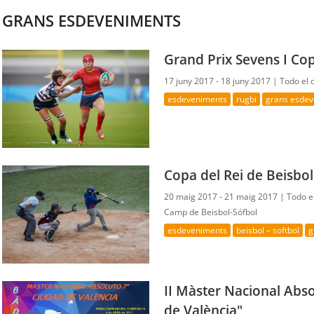
GRANS ESDEVENIMENTS
Grand Prix Sevens I Cop
17 juny 2017 - 18 juny 2017 |
Todo el 
esdeveniments
rugbi
grans esde
Copa del Rei de Beisbol
20 maig 2017 - 21 maig 2017 |
Todo e
Camp de Beisbol-Sófbol
esdeveniments
beisbol – softbol
g
II Màster Nacional Abs
de València"