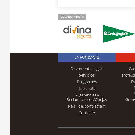
COLABORADORS
LA FUNDACIÓ
Documents Legals
Car
Servicios
Trofeus
Programes
E
Intranets
Sugerencias y
Reclamaciones/Quejas
Gran
Perfil del contractant
Contacte