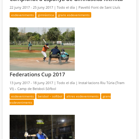
22 juny 2017 - 25 juny 2017 |
Todo el día |
Pavelló Font de Sant Lluís
esdeveniments
gimnàstica
grans esdeveniments
Federations Cup 2017
13 juny 2017 - 18 juny 2017 |
Todo el día |
Instal·lacions Riu Túria (Tram
VI) – Camp de Beisbol-Sófbol
esdeveniments
beisbol – softbol
altres esdeveniments
grans
esdeveniments