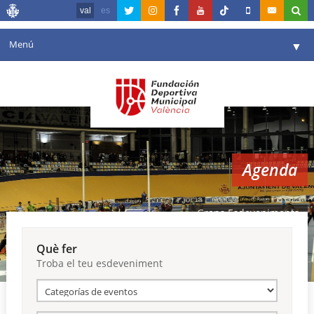
val
es
Menú
▼
La fundació
▼
Agenda
Instal·lacions
▼
Agenda
Comunicació
▼
València en esport
▼
Grans Esdeveniments
Portal de Transparència
Què fer
Troba el teu esdeveniment
Reserves
▼