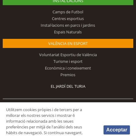
INSTAL·LACIONS
Camps de Futbol
Centres esportius
Instal·lacions en parcs i jardins
Espais Naturals
VALÈNCIA EN ESPORT
Voluntariat Esportiu de València
Turisme i esport
Econòmica i coneixement
Premios
EL JARDÍ DEL TURIA
Utilitzem cookies pròpies i de tercers per a
Segueix-nos
millorar els nostres servicis i mostrar-li
informació relacionada amb les seues
preferències per mitjà de l'anàlisi dels seus
Acceptar
hàbits de navegació. Si contínua navegant,