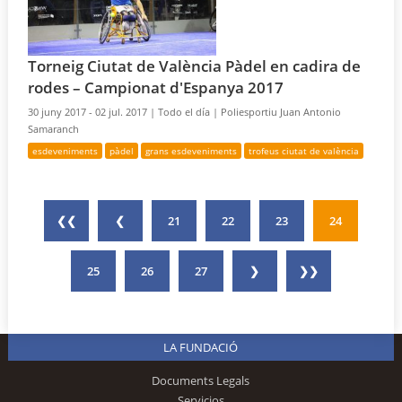
Torneig Ciutat de València Pàdel en cadira de
rodes – Campionat d'Espanya 2017
30 juny 2017 - 02 jul. 2017 |
Todo el día |
Poliesportiu Juan Antonio
Samaranch
esdeveniments
pàdel
grans esdeveniments
trofeus ciutat de valència
❮❮
❮
21
22
23
24
25
26
27
❯
❯❯
LA FUNDACIÓ
Documents Legals
Servicios