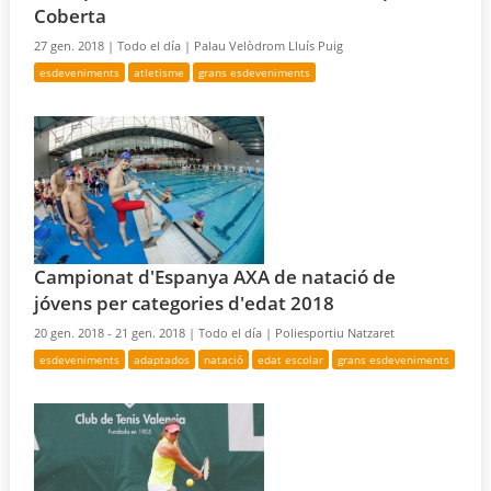
Coberta
27 gen. 2018 |
Todo el día |
Palau Velòdrom Lluís Puig
esdeveniments
atletisme
grans esdeveniments
Campionat d'Espanya AXA de natació de
jóvens per categories d'edat 2018
20 gen. 2018 - 21 gen. 2018 |
Todo el día |
Poliesportiu Natzaret
esdeveniments
adaptados
natació
edat escolar
grans esdeveniments