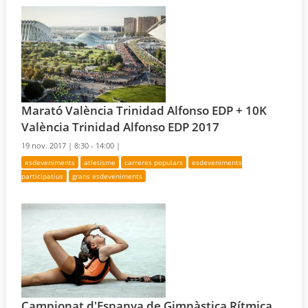
Marató València Trinidad Alfonso EDP + 10K
València Trinidad Alfonso EDP 2017
19 nov. 2017 |
8:30 - 14:00 |
esdeveniments
atletisme
carreres populars
esdeveniments
participatius
grans esdeveniments
Campionat d'Espanya de Gimnàstica Rítmica