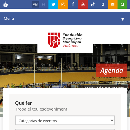
val
es
Menú
▼
La fundació
▼
Agenda
Instal·lacions
▼
Agenda
Comunicació
▼
València en esport
▼
Grans Esdeveniments
Portal de Transparència
Què fer
Troba el teu esdeveniment
Reserves
▼