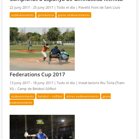
22 juny 2017 - 25 juny 2017 |
Todo el día |
Pavelló Font de Sant Lluís
esdeveniments
gimnàstica
grans esdeveniments
Federations Cup 2017
13 juny 2017 - 18 juny 2017 |
Todo el día |
Instal·lacions Riu Túria (Tram
VI) – Camp de Beisbol-Sófbol
esdeveniments
beisbol – softbol
altres esdeveniments
grans
esdeveniments