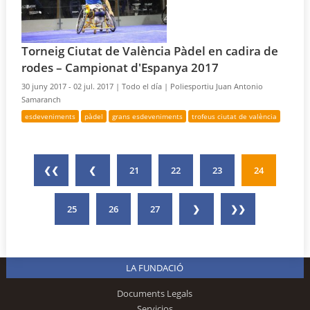
Torneig Ciutat de València Pàdel en cadira de
rodes – Campionat d'Espanya 2017
30 juny 2017 - 02 jul. 2017 |
Todo el día |
Poliesportiu Juan Antonio
Samaranch
esdeveniments
pàdel
grans esdeveniments
trofeus ciutat de valència
❮❮
❮
21
22
23
24
25
26
27
❯
❯❯
LA FUNDACIÓ
Documents Legals
Servicios