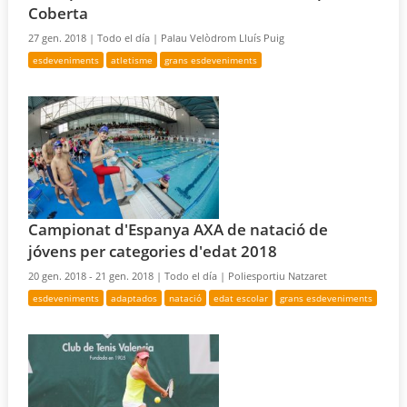
Coberta
27 gen. 2018 |
Todo el día |
Palau Velòdrom Lluís Puig
esdeveniments
atletisme
grans esdeveniments
Campionat d'Espanya AXA de natació de
jóvens per categories d'edat 2018
20 gen. 2018 - 21 gen. 2018 |
Todo el día |
Poliesportiu Natzaret
esdeveniments
adaptados
natació
edat escolar
grans esdeveniments