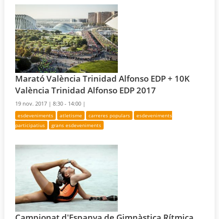
Marató València Trinidad Alfonso EDP + 10K
València Trinidad Alfonso EDP 2017
19 nov. 2017 |
8:30 - 14:00 |
esdeveniments
atletisme
carreres populars
esdeveniments
participatius
grans esdeveniments
Campionat d'Espanya de Gimnàstica Rítmica