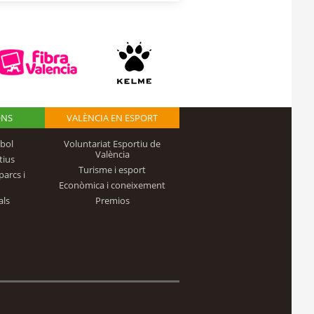
ONS
VALÈNCIA EN ESPORT
bol
Voluntariat Esportiu de
València
tius
Turisme i esport
parcs i
Econòmica i coneixement
als
Premios