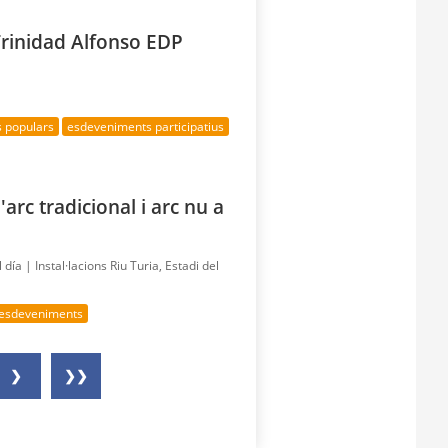
Trinidad Alfonso EDP
s populars
esdeveniments participatius
rc tradicional i arc nu a
l día |
Instal·lacions Riu Turia, Estadi del
 esdeveniments
❯
❯❯