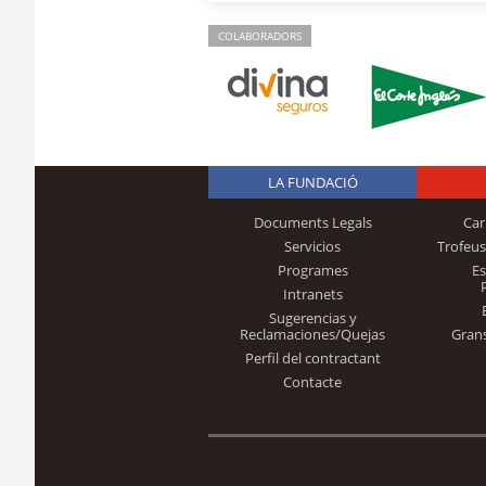
COLABORADORS
LA FUNDACIÓ
Documents Legals
Car
Servicios
Trofeus
Programes
E
Intranets
Sugerencias y
Reclamaciones/Quejas
Gran
Perfil del contractant
Contacte