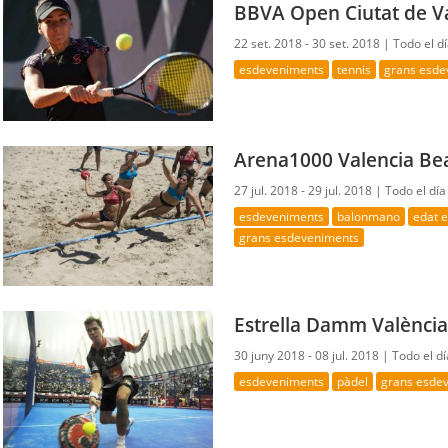
BBVA Open Ciutat de V
22 set. 2018 - 30 set. 2018 |
Todo el d
esdeveniments
tennis
grans esde
Arena1000 Valencia Be
27 jul. 2018 - 29 jul. 2018 |
Todo el día
esdeveniments
balonmano
edat e
grans esdeveniments
Estrella Damm Valènci
30 juny 2018 - 08 jul. 2018 |
Todo el d
esdeveniments
pàdel
grans esde