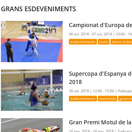
GRANS ESDEVENIMENTS
Campionat d'Europa de
06 oct. 2018 - 07 oct. 2018 |
10:00 - 1
esdeveniments
lucha
altres esde
Supercopa d'Espanya d
2018
30 set. 2018 |
12:00 - 15:00 |
Poliespo
esdeveniments
waterpolo
grans 
Gran Premi Motul de la
16 nov. 2018 - 18 nov. 2018 |
Todo el 