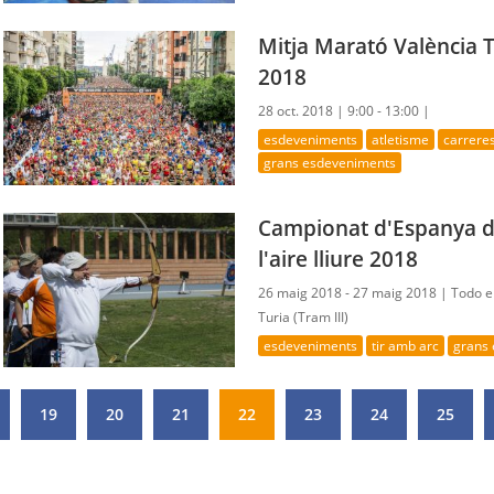
Mitja Marató València 
2018
28 oct. 2018 |
9:00 - 13:00 |
esdeveniments
atletisme
carrere
grans esdeveniments
Campionat d'Espanya d'a
l'aire lliure 2018
26 maig 2018 - 27 maig 2018 |
Todo e
Turia (Tram III)
esdeveniments
tir amb arc
grans
19
20
21
22
23
24
25