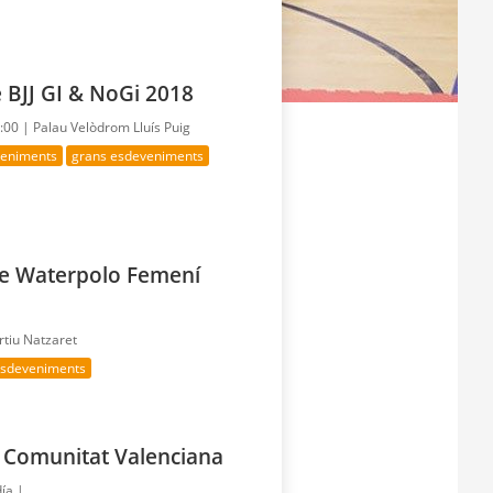
 BJJ GI & NoGi 2018
6:00 |
Palau Velòdrom Lluís Puig
veniments
grans esdeveniments
e Waterpolo Femení
rtiu Natzaret
esdeveniments
 Comunitat Valenciana
día |