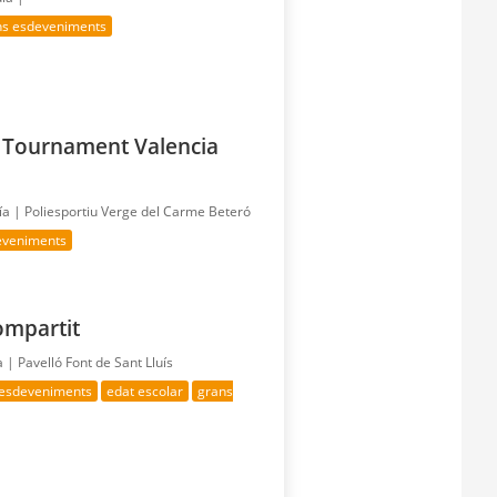
ns esdeveniments
s Tournament Valencia
ía |
Poliesportiu Verge del Carme Beteró
eveniments
ompartit
a |
Pavelló Font de Sant Lluís
 esdeveniments
edat escolar
grans