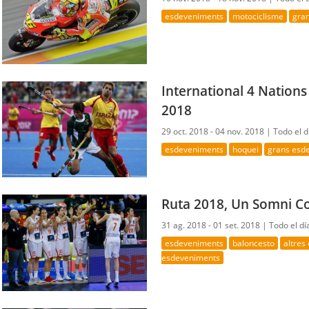
esdeveniments
motociclisme
gra
International 4 Nation
2018
29 oct. 2018 - 04 nov. 2018 |
Todo el d
esdeveniments
hoquei
grans esd
Ruta 2018, Un Somni C
31 ag. 2018 - 01 set. 2018 |
Todo el dí
esdeveniments
baloncesto
altres
esdeveniments