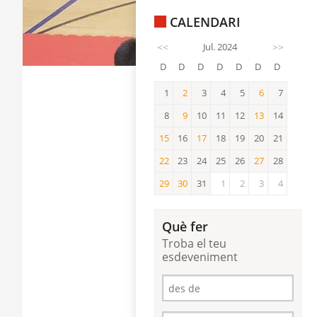
CALENDARI
<<
Jul. 2024
>>
D
D
D
D
D
D
D
1
2
3
4
5
6
7
2
6
8
9
10
11
12
13
14
9
13
15
16
17
18
19
20
21
15
17
22
23
24
25
26
27
28
22
27
29
30
31
1
2
3
4
29
30
Què fer
Troba el teu
esdeveniment