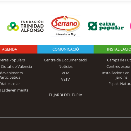
AGENDA
Logo Fundación
COMUNICACIÓ
INSTAL·LACI
reres Populars
Centre de Documentació
Camps de Fut
 Ciutat de València
Notícies
Centres espor
Trinidad Alfonso
sdeveniments
VEM
Instal·lacions en 
Participatius
jardins
VETV
Edat escolar
Espais Natur
s Esdeveniments
EL JARDÍ DEL TURIA