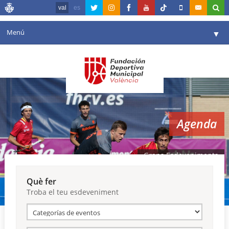
val
es
Menú
▼
La fundació
▼
Agenda
Instal·lacions
▼
Agenda
Comunicació
▼
València en esport
▼
Grans Esdeveniments
Portal de Transparència
Què fer
Troba el teu esdeveniment
Reserves
▼