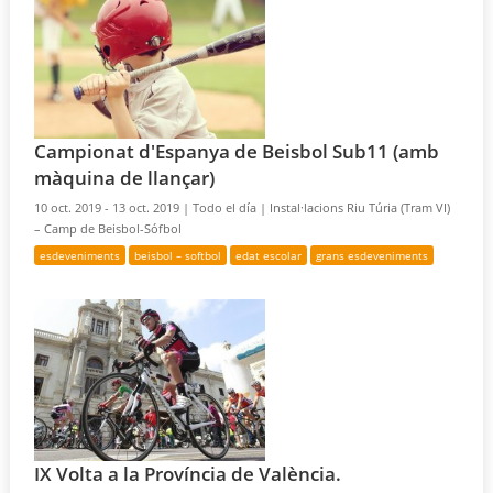
Campionat d'Espanya de Beisbol Sub11 (amb
màquina de llançar)
10 oct. 2019 - 13 oct. 2019 |
Todo el día |
Instal·lacions Riu Túria (Tram VI)
– Camp de Beisbol-Sófbol
esdeveniments
beisbol – softbol
edat escolar
grans esdeveniments
IX Volta a la Província de València.