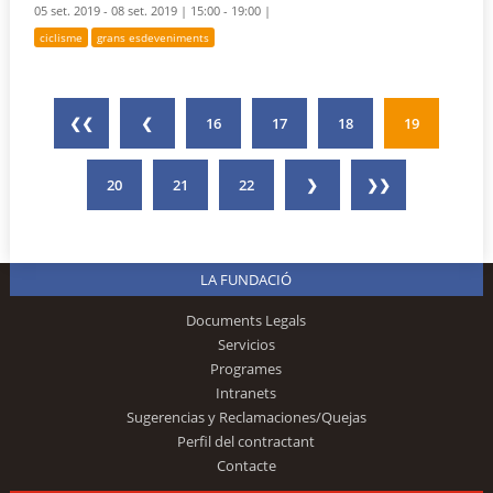
05 set. 2019 - 08 set. 2019 |
15:00 - 19:00 |
ciclisme
grans esdeveniments
❮❮
❮
16
17
18
19
20
21
22
❯
❯❯
LA FUNDACIÓ
Documents Legals
Servicios
Programes
Intranets
Sugerencias y Reclamaciones/Quejas
Perfil del contractant
Contacte