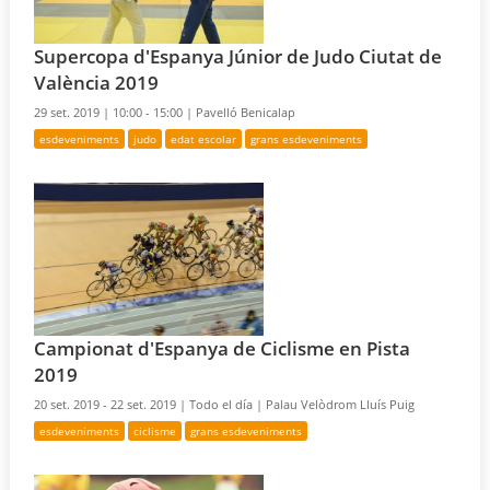
Supercopa d'Espanya Júnior de Judo Ciutat de
València 2019
29 set. 2019 |
10:00 - 15:00 |
Pavelló Benicalap
esdeveniments
judo
edat escolar
grans esdeveniments
Campionat d'Espanya de Ciclisme en Pista
2019
20 set. 2019 - 22 set. 2019 |
Todo el día |
Palau Velòdrom Lluís Puig
esdeveniments
ciclisme
grans esdeveniments